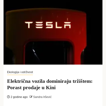
Ekologija i održivost
Električna vozila dominiraju tržištem:
Porast prodaje u Kini
2 godine ago
Sandra Iršević