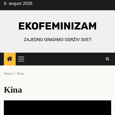
8. avgust 2026.
Skip
to
content
EKOFEMINIZAM
ZAJEDNO GRADIMO ODRŽIV SVET
Primary
Menu
Home
Kina
Kina