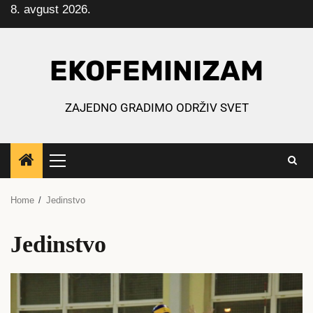
8. avgust 2026.
Skip
to
content
EKOFEMINIZAM
ZAJEDNO GRADIMO ODRŽIV SVET
Primary
Menu
Home
Jedinstvo
Jedinstvo