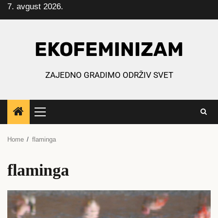
7. avgust 2026.
Skip
to
content
EKOFEMINIZAM
ZAJEDNO GRADIMO ODRŽIV SVET
Primary
Menu
Home
flaminga
flaminga