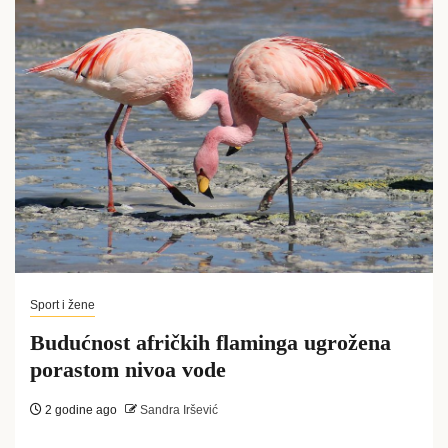
Sport i žene
Budućnost afričkih flaminga ugrožena
porastom nivoa vode
2 godine ago
Sandra Iršević