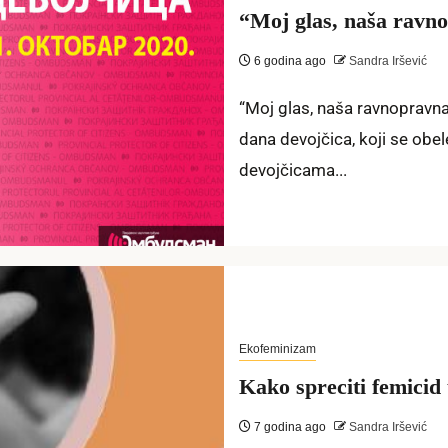
“Moj glas, naša ravn
6 godina ago
Sandra Iršević
“Moj glas, naša ravnoprav
dana devojčica, koji se obe
devojčicama...
Ekofeminizam
Kako spreciti femicid 
7 godina ago
Sandra Iršević