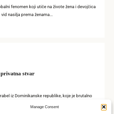
balni fenomen koji utiče na živote žena i devojčica
 vid nasilja prema ženama...
 privatna stvar
rabel iz Dominikanske republike, koje je brutalno
.1999. godine, Ujedinjene Nacije su...
Manage Consent