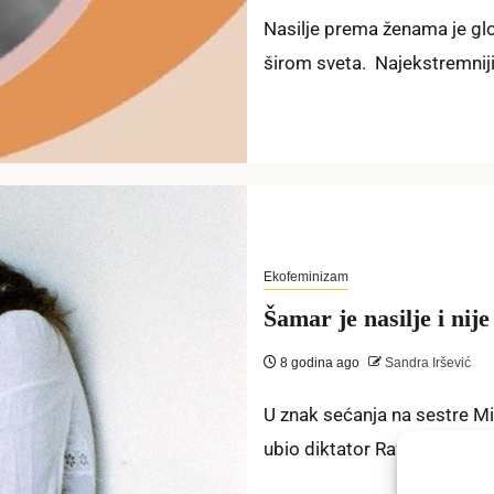
Nasilje prema ženama je glo
širom sveta. Najekstremniji
Ekofeminizam
Šamar je nasilje i nije
8 godina ago
Sandra Iršević
U znak sećanja na sestre Mi
ubio diktator Rafael Trujillo