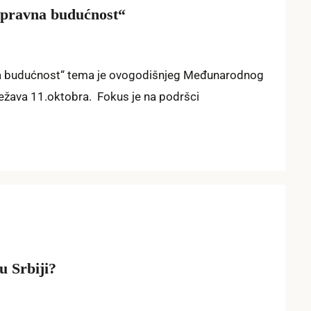
opravna budućnost“
na budućnost“ tema je ovogodišnjeg Međunarodnog
ležava 11.oktobra. Fokus je na podršci
u Srbiji?