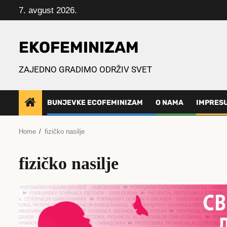
Skip
7. avgust 2026.
to
content
EKOFEMINIZAM
ZAJEDNO GRADIMO ODRŽIV SVET
BUNJEVKE ECOFEMINIZAM
O NAMA
IMPRES
Home
fizičko nasilje
fizičko nasilje