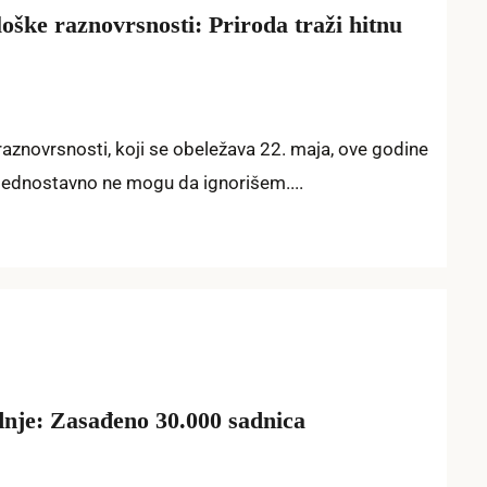
ške raznovrsnosti: Priroda traži hitnu
znovrsnosti, koji se obeležava 22. maja, ove godine
 jednostavno ne mogu da ignorišem....
dnje: Zasađeno 30.000 sadnica