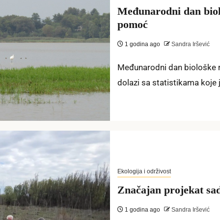
Međunarodni dan biolo
pomoć
1 godina ago
Sandra Iršević
Međunarodni dan biološke ra
dolazi sa statistikama koje
Ekologija i održivost
Značajan projekat sa
1 godina ago
Sandra Iršević