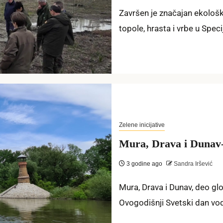
Završen je značajan ekološk
topole, hrasta i vrbe u Speci
Zelene inicijative
Mura, Drava i Dunav
3 godine ago
Sandra Iršević
Mura, Drava i Dunav, deo gl
Ovogodišnji Svetski dan vod