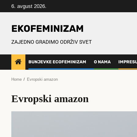
Skip
6. avgust 2026.
to
content
EKOFEMINIZAM
ZAJEDNO GRADIMO ODRŽIV SVET
BUNJEVKE ECOFEMINIZAM
O NAMA
IMPRES
Home
Evropski amazon
Evropski amazon