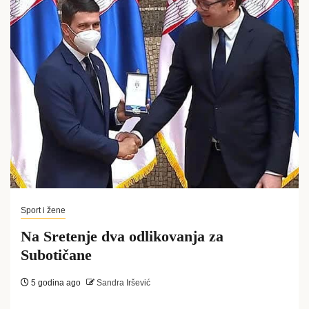
Sport i žene
Na Sretenje dva odlikovanja za
Subotičane
5 godina ago
Sandra Iršević