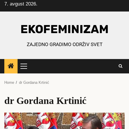
7. avgust 2026.
Skip
to
content
EKOFEMINIZAM
ZAJEDNO GRADIMO ODRŽIV SVET
Primary
Menu
Home
dr Gordana Krtinić
dr Gordana Krtinić