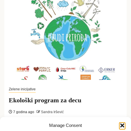
Zelene inicijative
Ekološki program za decu
7 godina ago
Sandra Iršević
Preko 1000 mališana iz Novog Sada imaće priliku
Manage Consent