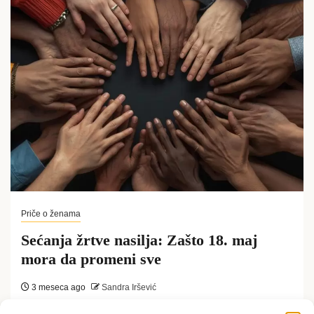
Priče o ženama
Sećanja žrtve nasilja: Zašto 18. maj
mora da promeni sve
3 meseca ago
Sandra Iršević