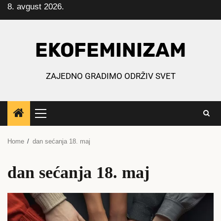
8. avgust 2026.
Skip
to
content
EKOFEMINIZAM
ZAJEDNO GRADIMO ODRŽIV SVET
Primary
Menu
Home
dan sećanja 18. maj
dan sećanja 18. maj