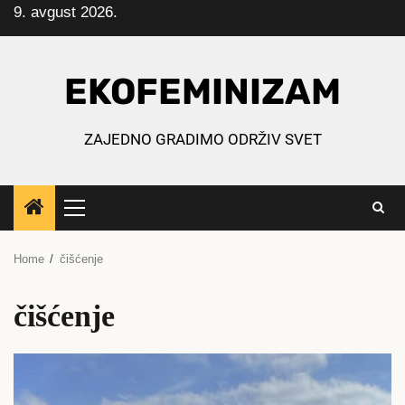
9. avgust 2026.
Skip
to
content
EKOFEMINIZAM
ZAJEDNO GRADIMO ODRŽIV SVET
Primary
Menu
Home
čišćenje
čišćenje