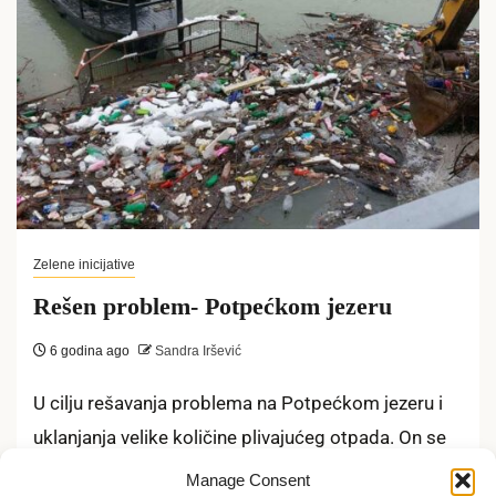
Zelene inicijative
Rešen problem- Potpećkom jezeru
6 godina ago
Sandra Iršević
U cilju rešavanja problema na Potpećkom jezeru i
uklanjanja velike količine plivajućeg otpada. On se
usled padavina nakupio kod brane...
Manage Consent