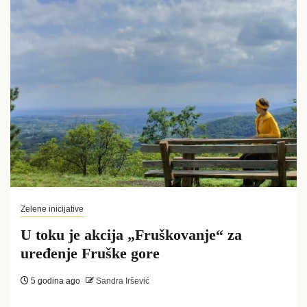
Zelene inicijative
U toku je akcija „Fruškovanje“ za
uređenje Fruške gore
5 godina ago
Sandra Iršević