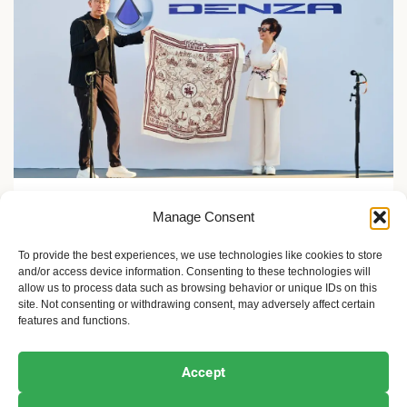
Zelene inicijative
Manage Consent
FLASH Charging: Šta znači punjenje baterije od 9
minuta?
To provide the best experiences, we use technologies like cookies to store
and/or access device information. Consenting to these technologies will
2 meseca ago
Sandra Iršević
allow us to process data such as browsing behavior or unique IDs on this
site. Not consenting or withdrawing consent, may adversely affect certain
features and functions.
Ekofeminizam
Ekologija i održivost
Kultura i umetnost
Accept
Projekti i Društvo