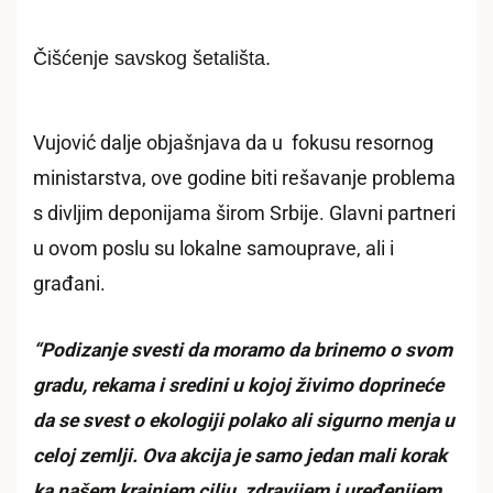
Čišćenje savskog šetališta.
Vujović dalje objašnjava da u fokusu resornog
ministarstva, ove godine biti rešavanje problema
s divljim deponijama širom Srbije. Glavni partneri
u ovom poslu su lokalne samouprave, ali i
građani.
“Podizanje svesti da moramo da brinemo o svom
gradu, rekama i sredini u kojoj živimo doprineće
da se svest o ekologiji polako ali sigurno menja u
celoj zemlji. Ova akcija je samo jedan mali korak
ka našem krajnjem cilju, zdravijem i uređenijem