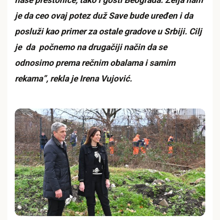
je da ceo ovaj potez duž Save bude uređen i da
posluži kao primer za ostale gradove u Srbiji. Cilj
je da počnemo na drugačiji način da se
odnosimo prema rečnim obalama i samim
rekama”, rekla je Irena Vujović.