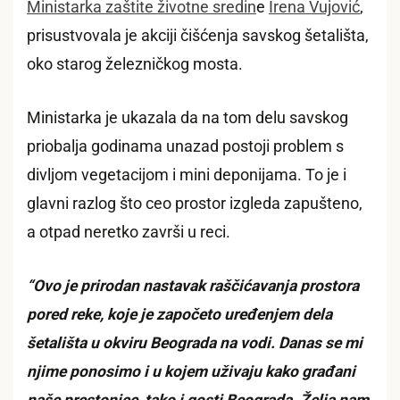
Ministarka zaštite životne sredin
e
Irena Vujović
,
prisustvovala je akciji čišćenja savskog šetališta,
oko starog železničkog mosta.
Ministarka je ukazala da na tom delu savskog
priobalja godinama unazad postoji problem s
divljom vegetacijom i mini deponijama. To je i
glavni razlog što ceo prostor izgleda zapušteno,
a otpad neretko završi u reci.
“Ovo je prirodan nastavak raščićavanja prostora
pored reke, koje je započeto uređenjem dela
šetališta u okviru Beograda na vodi. Danas se mi
njime ponosimo i u kojem uživaju kako građani
naše prestonice, tako i gosti Beograda. Želja nam