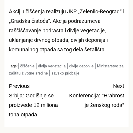
Akcij u čišćenja realizuju JKP „Zelenilo-Beograd“ i
„Gradska čistoća“. Akcija podrazumeva
raščišćavanje podrasta i divlje vegetacije,
uklanjanje drvnog otpada, divljih deponija i
komunalnog otpada sa tog dela šetališta.
čišćenje
divlja vegetacija
divlje deponije
Ministarstvo za
Tags:
zaštitu životne sredine
savsko priobalje
Previous
Next
Srbija: Godišnje se
Konferencija: “Hrabrost
Post
proizvede 12 miliona
je ženskog roda”
navigation
tona otpada