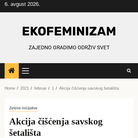
6. avgust 2026.
Skip
to
content
EKOFEMINIZAM
ZAJEDNO GRADIMO ODRŽIV SVET
Primary
Menu
Home
2021
februar
1
Akcija čišćenja savskog šetališta
Zelene inicijative
Akcija čišćenja savskog
šetališta