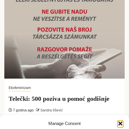
Ekofeminizam
Telečki: 500 poziva u pomoć godišnje
7 godina ago
Sandra Iršević
Danas se obeležava Međunarodni dan SOS
Manage Consent