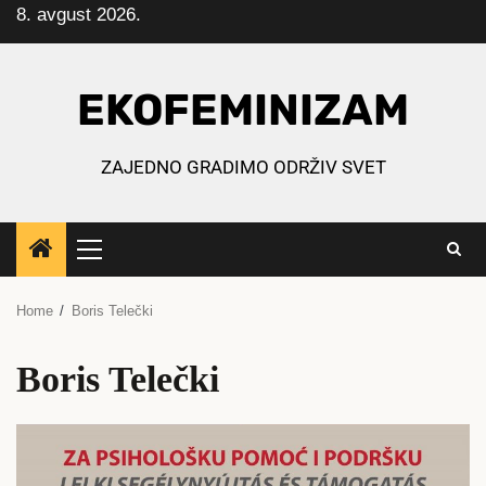
8. avgust 2026.
Skip
to
content
EKOFEMINIZAM
ZAJEDNO GRADIMO ODRŽIV SVET
Primary
Menu
Home
Boris Telečki
Boris Telečki