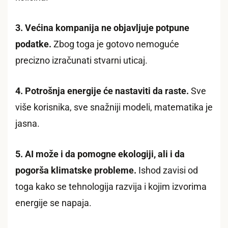
3. Većina kompanija ne objavljuje potpune
podatke.
Zbog toga je gotovo nemoguće
precizno izračunati stvarni uticaj.
4. Potrošnja energije će nastaviti da raste.
Sve
više korisnika, sve snažniji modeli, matematika je
jasna.
5. AI može i da pomogne ekologiji, ali i da
pogorša klimatske probleme.
Ishod zavisi od
toga kako se tehnologija razvija i kojim izvorima
energije se napaja.