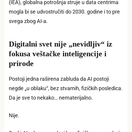
(IEA), globalna potrošnja struje u data centrima
mogla bi se udvostručiti do 2030. godine i to pre
svega zbog AI-a.
Digitalni svet nije „nevidljiv“
iz
fokusa veštačke inteligencije i
prirode
Postoji jedna raširena zabluda da AI postoji
negde „u oblaku“, bez stvarnih, fizičkih posledica.
Da je sve to nekako… nematerijalno.
Nije.