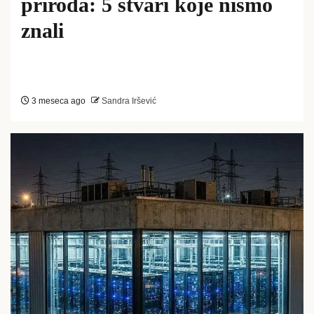
priroda: 5 stvari koje nismo
znali
3 meseca ago
Sandra Iršević