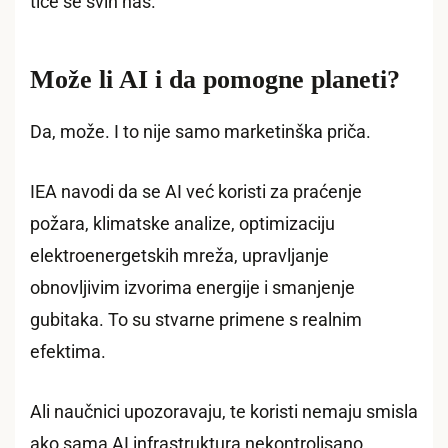
tiče se svih nas.
Može li AI i da pomogne planeti?
Da, može. I to nije samo marketinška priča.
IEA navodi da se AI već koristi za praćenje
požara, klimatske analize, optimizaciju
elektroenergetskih mreža, upravljanje
obnovljivim izvorima energije i smanjenje
gubitaka. To su stvarne primene s realnim
efektima.
Ali naučnici upozoravaju, te koristi nemaju smisla
ako sama AI infrastruktura nekontrolisano