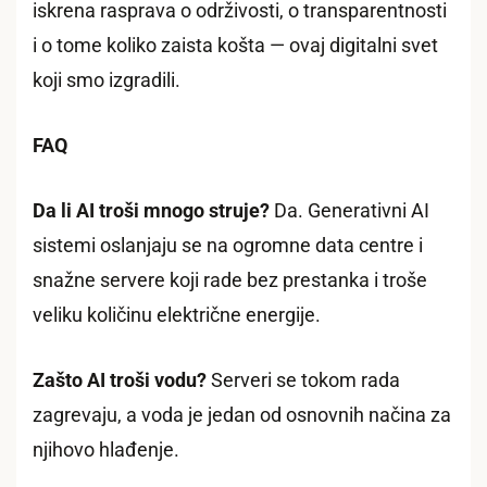
iskrena rasprava o održivosti, o transparentnosti
i o tome koliko zaista košta — ovaj digitalni svet
koji smo izgradili.
FAQ
Da li AI troši mnogo struje?
Da. Generativni AI
sistemi oslanjaju se na ogromne data centre i
snažne servere koji rade bez prestanka i troše
veliku količinu električne energije.
Zašto AI troši vodu?
Serveri se tokom rada
zagrevaju, a voda je jedan od osnovnih načina za
njihovo hlađenje.