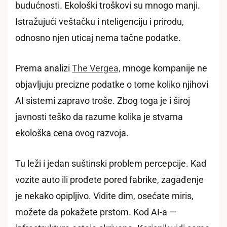
budućnosti. Ekološki troškovi su mnogo manji.
Istražujući veštačku i nteligenciju i prirodu,
odnosno njen uticaj nema tačne podatke.
Prema analizi
The Vergea,
mnoge kompanije ne
objavljuju precizne podatke o tome koliko njihovi
AI sistemi zapravo troše. Zbog toga je i široj
javnosti teško da razume kolika je stvarna
ekološka cena ovog razvoja.
Tu leži i jedan suštinski problem percepcije. Kad
vozite auto ili prođete pored fabrike, zagađenje
je nekako opipljivo. Vidite dim, osećate miris,
možete da pokažete prstom. Kod AI-a —