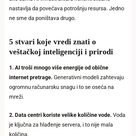
nastavlja da povećava potrošnju resursa. Jedno
ne sme da poništava drugo.
5 stvari koje vredi znati o
veštačkoj inteligenciji i prirodi
1. AI troši mnogo više energije od obične
internet pretrage.
Generativni modeli zahtevaju
ogromnu računarsku snagu i to se oseća na
mreži.
2. Data centri koriste velike količine vode.
Voda
je ključna za hlađenje servera, i to nije mala
količina.