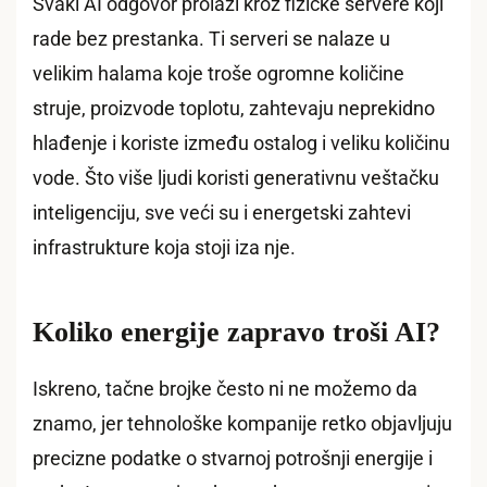
Svaki AI odgovor prolazi kroz fizičke servere koji
rade bez prestanka. Ti serveri se nalaze u
velikim halama koje troše ogromne količine
struje, proizvode toplotu, zahtevaju neprekidno
hlađenje i koriste između ostalog i veliku količinu
vode. Što više ljudi koristi generativnu veštačku
inteligenciju, sve veći su i energetski zahtevi
infrastrukture koja stoji iza nje.
Koliko energije zapravo troši AI?
Iskreno, tačne brojke često ni ne možemo da
znamo, jer tehnološke kompanije retko objavljuju
precizne podatke o stvarnoj potrošnji energije i