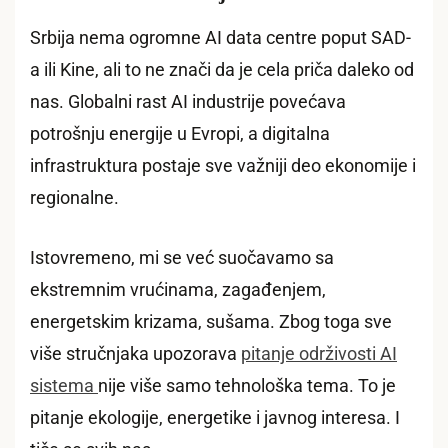
Srbija nema ogromne AI data centre poput SAD-
a ili Kine, ali to ne znači da je cela priča daleko od
nas. Globalni rast AI industrije povećava
potrošnju energije u Evropi, a digitalna
infrastruktura postaje sve važniji deo ekonomije i
regionalne.
Istovremeno, mi se već suočavamo sa
ekstremnim vrućinama, zagađenjem,
energetskim krizama, sušama. Zbog toga sve
više stručnjaka upozorava
pitanje održivosti AI
sistema
nije više samo tehnološka tema. To je
pitanje ekologije, energetike i javnog interesa. I