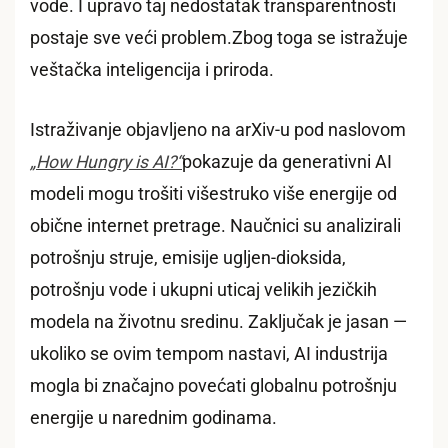
vode. I upravo taj nedostatak transparentnosti
postaje sve veći problem.Zbog toga se istražuje
veštačka inteligencija i priroda.
Istraživanje objavljeno na arXiv-u pod naslovom
„How Hungry is AI?“
pokazuje da generativni AI
modeli mogu trošiti višestruko više energije od
obične internet pretrage. Naučnici su analizirali
potrošnju struje, emisije ugljen-dioksida,
potrošnju vode i ukupni uticaj velikih jezičkih
modela na životnu sredinu. Zaključak je jasan —
ukoliko se ovim tempom nastavi, AI industrija
mogla bi značajno povećati globalnu potrošnju
energije u narednim godinama.