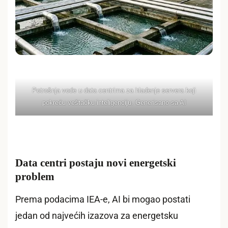
Potrošnja vode u data centrima za hlađenje servera koji
pokreću veštačku inteligenciju. Generisano sa AI
Data centri postaju novi energetski
problem
Prema podacima IEA-e, AI bi mogao postati
jedan od najvećih izazova za energetsku