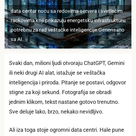
data centar noću sa redovima servera i svetlećim
rackovima koji prikazuju energetsku infrastrukturu
potrebnu za rad veštačke inteligencije.Generisano
sa AI.
Svaki dan, milioni ljudi otvoraju ChatGPT, Gemini
ili neki drugi AI alat, istažuje se veštačka
inteligencija i priroda. Pitanje se postavi, odgovor
stigne za koji sekund. Fotografija se obradi
jednim klikom, tekst nastane gotovo trenutno.
Sve deluje lako, brzo, nekako nevidljivo.
Ali iza toga stoje ogromni data centri. Hale pune