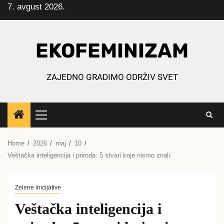
7. avgust 2026.
Skip
to
content
EKOFEMINIZAM
ZAJEDNO GRADIMO ODRŽIV SVET
Primary
Menu
Home
2026
maj
10
Veštačka inteligencija i priroda: 5 stvari koje nismo znali
Zelene inicijative
Veštačka inteligencija i