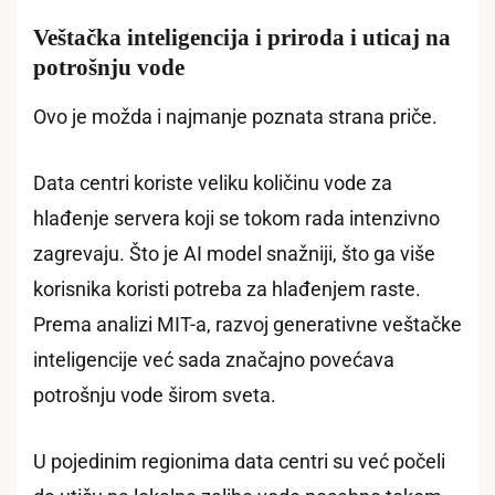
Veštačka inteligencija i priroda i uticaj na
potrošnju vode
Ovo je možda i najmanje poznata strana priče.
Data centri koriste veliku količinu vode za
hlađenje servera koji se tokom rada intenzivno
zagrevaju. Što je AI model snažniji, što ga više
korisnika koristi potreba za hlađenjem raste.
Prema analizi MIT-a, razvoj generativne veštačke
inteligencije već sada značajno povećava
potrošnju vode širom sveta.
U pojedinim regionima data centri su već počeli