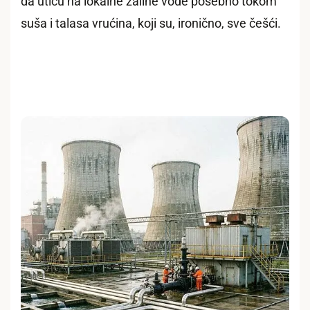
da utiču na lokalne zalihe vode posebno tokom
suša i talasa vrućina, koji su, ironično, sve češći.