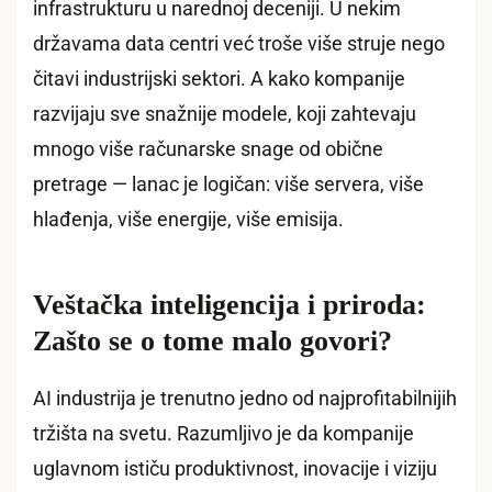
infrastrukturu u narednoj deceniji. U nekim
državama data centri već troše više struje nego
čitavi industrijski sektori. A kako kompanije
razvijaju sve snažnije modele, koji zahtevaju
mnogo više računarske snage od obične
pretrage — lanac je logičan: više servera, više
hlađenja, više energije, više emisija.
Veštačka inteligencija i priroda:
Zašto se o tome malo govori?
AI industrija je trenutno jedno od najprofitabilnijih
tržišta na svetu. Razumljivo je da kompanije
uglavnom ističu produktivnost, inovacije i viziju