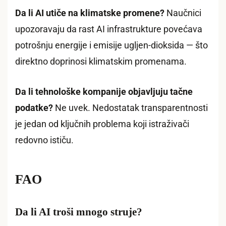
Da li AI utiče na klimatske promene?
Naučnici
upozoravaju da rast AI infrastrukture povećava
potrošnju energije i emisije ugljen-dioksida — što
direktno doprinosi klimatskim promenama.
Da li tehnološke kompanije objavljuju tačne
podatke?
Ne uvek. Nedostatak transparentnosti
je jedan od ključnih problema koji istraživači
redovno ističu.
FAO
Da li AI troši mnogo struje?