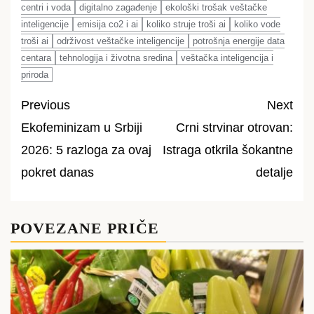
centri i voda
digitalno zagađenje
ekološki trošak veštačke
inteligencije
emisija co2 i ai
koliko struje troši ai
koliko vode
troši ai
održivost veštačke inteligencije
potrošnja energije data
centara
tehnologija i životna sredina
veštačka inteligencija i
priroda
Previous
Next
Ekofeminizam u Srbiji
Crni strvinar otrovan:
Post
2026: 5 razloga za ovaj
Istraga otkrila šokantne
navigation
pokret danas
detalje
POVEZANE PRIČE