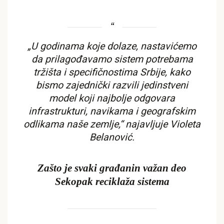
„U godinama koje dolaze, nastavićemo
da prilagođavamo sistem potrebama
tržišta i specifičnostima Srbije, kako
bismo zajednički razvili jedinstveni
model koji najbolje odgovara
infrastrukturi, navikama i geografskim
odlikama naše zemlje,“ najavljuje Violeta
Belanović.
Zašto je svaki građanin važan deo
Sekopak reciklaža sistema