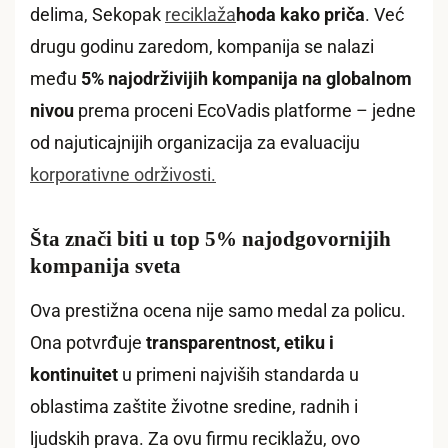
delima, Sekopak
reciklaža
hoda kako priča
. Već
drugu godinu zaredom, kompanija se nalazi
među
5% najodrživijih kompanija na globalnom
nivou
prema proceni EcoVadis platforme – jedne
od najuticajnijih organizacija za evaluaciju
korporativne održivosti.
Šta znači biti u top 5% najodgovornijih
kompanija sveta
Ova prestižna ocena nije samo medal za policu.
Ona potvrđuje
transparentnost, etiku i
kontinuitet
u primeni najviših standarda u
oblastima zaštite životne sredine, radnih i
ljudskih prava. Za ovu firmu reciklažu, ovo