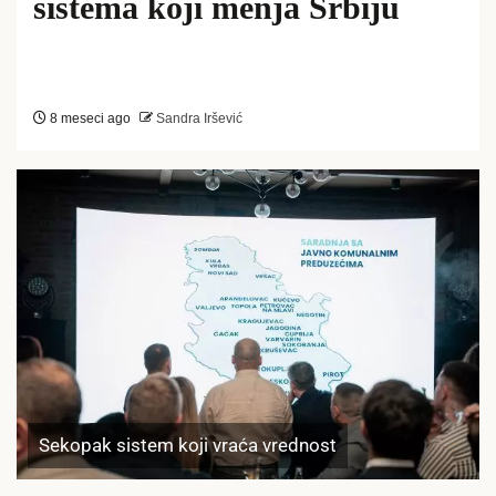
sistema koji menja Srbiju
8 meseci ago
Sandra Iršević
Sekopak sistem koji vraća vrednost