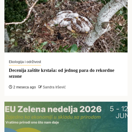
Ekologija i održivost
Decenija zaštite krstaša: od jednog para do rekordne
sezone
2 meseca ago
Sandra Iršević