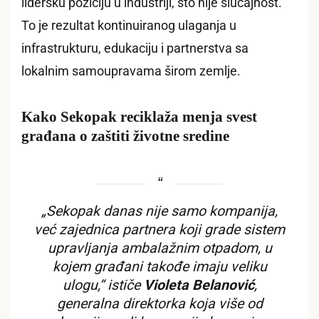
lidersku poziciju u industriji, što nije slučajnost.
To je rezultat kontinuiranog ulaganja u
infrastrukturu, edukaciju i partnerstva sa
lokalnim samoupravama širom zemlje.
Kako Sekopak reciklaža menja svest
građana o zaštiti životne sredine
„Sekopak danas nije samo kompanija,
već zajednica partnera koji grade sistem
upravljanja ambalažnim otpadom, u
kojem građani takođe imaju veliku
ulogu,“ ističe
Violeta Belanović
,
generalna direktorka koja više od