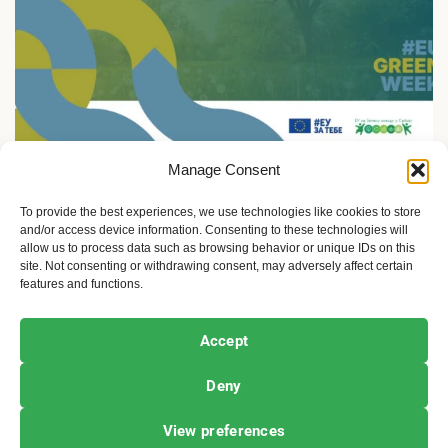
Manage Consent
Ekologija i održivost
5.jun: Živimo u skladu sa prirodom ili gubimo sve
To provide the best experiences, we use technologies like cookies to store
and/or access device information. Consenting to these technologies will
2 meseca ago
Sandra Iršević
allow us to process data such as browsing behavior or unique IDs on this
site. Not consenting or withdrawing consent, may adversely affect certain
features and functions.
Ekofeminizam
Ekologija i održivost
Kultura i umetnost
Accept
Projekti i Društvo
Deny
Copyright © All rights reserved.
|
Newsphere
by AF
View preferences