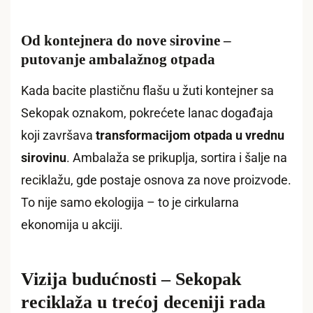
Od kontejnera do nove sirovine –
putovanje ambalažnog otpada
Kada bacite plastičnu flašu u žuti kontejner sa
Sekopak oznakom, pokrećete lanac događaja
koji završava
transformacijom otpada u vrednu
sirovinu
. Ambalaža se prikuplja, sortira i šalje na
reciklažu, gde postaje osnova za nove proizvode.
To nije samo ekologija – to je cirkularna
ekonomija u akciji.
Vizija budućnosti – Sekopak
reciklaža u trećoj deceniji rada