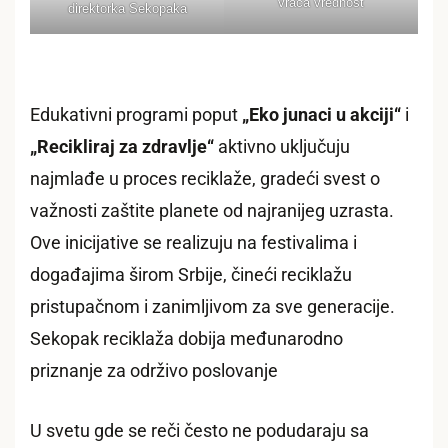
vraća vrednost
direktorka Sekopaka
Edukativni programi poput
„Eko junaci u akciji“
i
„Recikliraj za zdravlje“
aktivno uključuju
najmlađe u proces reciklaže, gradeći svest o
važnosti zaštite planete od najranijeg uzrasta.
Ove inicijative se realizuju na festivalima i
događajima širom Srbije, čineći reciklažu
pristupačnom i zanimljivom za sve generacije.
Sekopak reciklaža dobija međunarodno
priznanje za održivo poslovanje
U svetu gde se reči često ne podudaraju sa