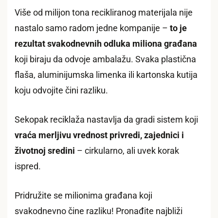
Više od milijon tona recikliranog materijala nije
nastalo samo radom jedne kompanije –
to je
rezultat svakodnevnih odluka miliona građana
koji biraju da odvoje ambalažu. Svaka plastična
flaša, aluminijumska limenka ili kartonska kutija
koju odvojite čini razliku.
Sekopak reciklaža nastavlja da gradi sistem koji
vraća merljivu vrednost privredi, zajednici i
životnoj sredini
– cirkularno, ali uvek korak
ispred.
Pridružite se milionima građana koji
svakodnevno čine razliku! Pronađite najbliži