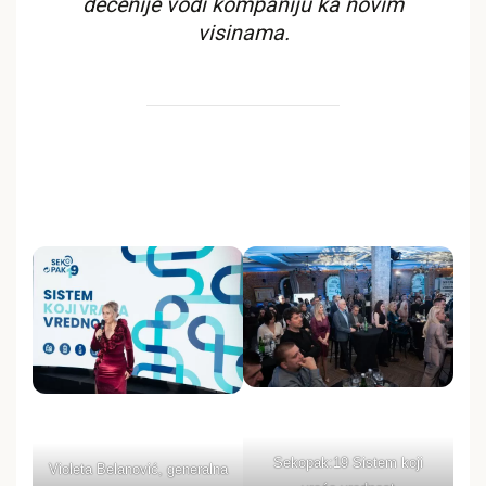
decenije vodi kompaniju ka novim
visinama.
Sekopak:19 Sistem koji
Violeta Belanović, generalna