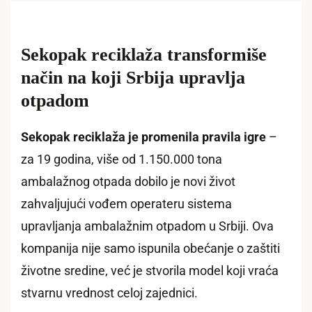
Sekopak reciklaža transformiše
način na koji Srbija upravlja
otpadom
Sekopak reciklaža je promenila pravila igre
–
za 19 godina, više od 1.150.000 tona
ambalažnog otpada dobilo je novi život
zahvaljujući vođem operateru sistema
upravljanja ambalažnim otpadom u Srbiji. Ova
kompanija nije samo ispunila obećanje o zaštiti
životne sredine, već je stvorila model koji vraća
stvarnu vrednost celoj zajednici.