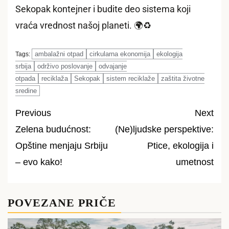
Sekopak kontejner i budite deo sistema koji
vraća vrednost našoj planeti. 🌍♻️
ambalažni otpad
cirkularna ekonomija
ekologija
Tags:
srbija
održivo poslovanje
odvajanje
otpada
reciklaža
Sekopak
sistem reciklaže
zaštita životne
sredine
Previous
Next
Zelena budućnost:
(Ne)ljudske perspektive:
Post
Opštine menjaju Srbiju
Ptice, ekologija i
navigation
– evo kako!
umetnost
POVEZANE PRIČE