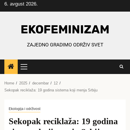
6. avgust 2026.
Skip
to
content
EKOFEMINIZAM
ZAJEDNO GRADIMO ODRŽIV SVET
Primary
Menu
Home
2025
decembar
12
Sekopak reciklaža: 19 godina sistema koji menja Srbiju
Ekologija i održivost
Sekopak reciklaža: 19 godina