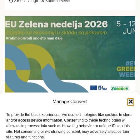
2 meseca ago
Sandra Iršević
Manage Consent
Ekologija i održivost
5.jun: Živimo u skladu sa prirodom ili gubimo sve
To provide the best experiences, we use technologies like cookies to store
and/or access device information. Consenting to these technologies will
2 meseca ago
Sandra Iršević
allow us to process data such as browsing behavior or unique IDs on this
site. Not consenting or withdrawing consent, may adversely affect certain
features and functions.