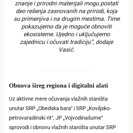
znanje i prirodni materijali mogu postati
deo rešenja zasnovanih na prirodi, koja
su primenjiva i na drugim mestima. Time
pokazujemo da je moguće obnoviti
ekosisteme. Ujedno i uključujemo
zajednicu i očuvati tradiciju“, dodaje
Vasić.
Obnova šireg regiona i digitalni alati
Uz aktivne mere očuvanja vlažnih staništa
unutar SRP „Obedska bara“ i SRP „Koviljsko-
petrovaradinski rit“, JP „Vojvodinašume“
sprovodi i obnovu vlažnih staništa unutar SRP