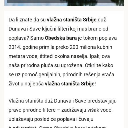
Da li znate da su
vlažna staništa Srbije
duž
Dunava i Save ključni filteri koji nas brane od
poplava? Samo
Obedska bara
je tokom poplava
2014. godine primila preko 200 miliona kubnih
metara vode, štiteći okolna naselja. Ipak, ova
naša prirodna pluća su ugrožena. Otkrijte kako
se uz pomoć genijalnih, prirodnih rešenja vraća
život u najlepša
vlažna staništa Srbije
!
Vlažna staništa
duž Dunava i Save predstavljaju
prave prirodne filtere – zadržavaju višak vode,
ublažavaju posledice poplava i čuvaju