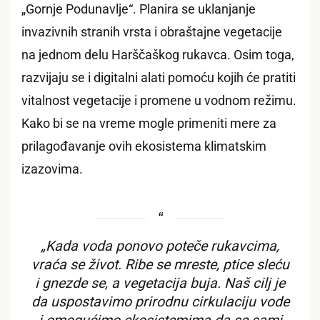
„Gornje Podunavlje“. Planira se uklanjanje
invazivnih stranih vrsta i obraštajne vegetacije
na jednom delu Harščaškog rukavca. Osim toga,
razvijaju se i digitalni alati pomoću kojih će pratiti
vitalnost vegetacije i promene u vodnom režimu.
Kako bi se na vreme mogle primeniti mere za
prilagođavanje ovih ekosistema klimatskim
izazovima.
„Kada voda ponovo poteče rukavcima,
vraća se život. Ribe se mreste, ptice sleću
i gnezde se, a vegetacija buja. Naš cilj je
da uspostavimo prirodnu cirkulaciju vode