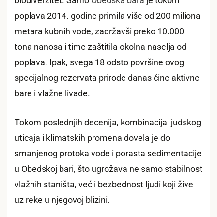
biodiverzitet. Samo
Obedska bara
je tokom
poplava 2014. godine primila više od 200 miliona
metara kubnih vode, zadržavši preko 10.000
tona nanosa i time zaštitila okolna naselja od
poplava. Ipak, svega 18 odsto površine ovog
specijalnog rezervata prirode danas čine aktivne
bare i vlažne livade.
Tokom poslednjih decenija, kombinacija ljudskog
uticaja i klimatskih promena dovela je do
smanjenog protoka vode i porasta sedimentacije
u Obedskoj bari, što ugrožava ne samo stabilnost
vlažnih staništa, već i bezbednost ljudi koji žive
uz reke u njegovoj blizini.