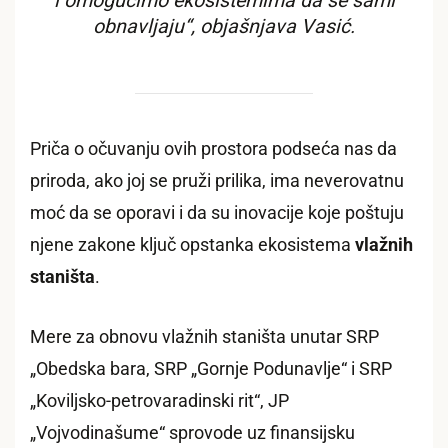
i omogućimo ekosistemima da se sami
obnavljaju“, objašnjava Vasić.
Priča o očuvanju ovih prostora podseća nas da
priroda, ako joj se pruži prilika, ima neverovatnu
moć da se oporavi i da su inovacije koje poštuju
njene zakone ključ opstanka ekosistema
vlažnih
staništa
.
Mere za obnovu vlažnih staništa unutar SRP
„Obedska bara, SRP „Gornje Podunavlje“ i SRP
„Koviljsko-petrovaradinski rit“, JP
„Vojvodinašume“ sprovode uz finansijsku