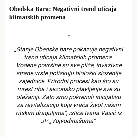
Obedska Bara: Negativni trend uticaja
klimatskih promena
„Stanje Obedske bare pokazuje negativni
trend uticaja klimatskih promena.
Vodene površine su sve pliće, invazivne
strane vrste potiskuju biološki složenije
zajednice. Prirodni procesi kao što su
mrest riba i sezonsko plavljenje sve su
otežaniji. Zato smo pokrenuli inicijativu
za revitalizaciju koja vraća život našim
ritskim draguljima“, ističe Ivana Vasić iz
JP „Vojvodinašuma“.