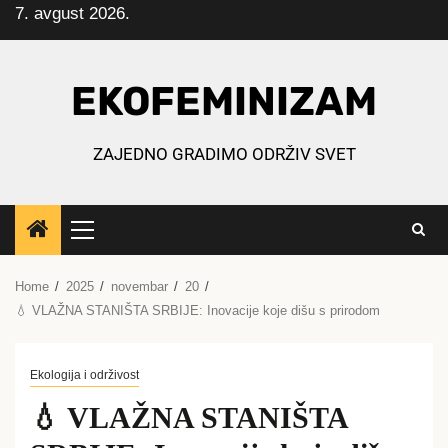
7. avgust 2026.
Skip
to
content
EKOFEMINIZAM
ZAJEDNO GRADIMO ODRŽIV SVET
Primary
Menu
Home
2025
novembar
20
💧 VLAŽNA STANIŠTA SRBIJE: Inovacije koje dišu s prirodom
Ekologija i održivost
💧 VLAŽNA STANIŠTA