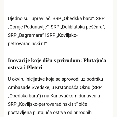
Ujedno su i upravljači:SRP „Obedska bara“, SRP
„Gornje Podunavlje“, SRP „Deliblatska peščara“,
SRP „Bagremara“ i SRP „Koviljsko-
petrovaradinski rit“.
Inovacije koje dišu s prirodom: Plutajuća
ostrva i Pleteri
U okviru inicijative koja se sprovodi uz podršku
Ambasade Švedske, u Krstonošća Oknu (SRP
„Obedska bara“) i na Karlovačkom dunavcu u
SRP „Koviljsko-petrovaradinski rit“ biće
postavljena plutajuća ostrva od prirodnih