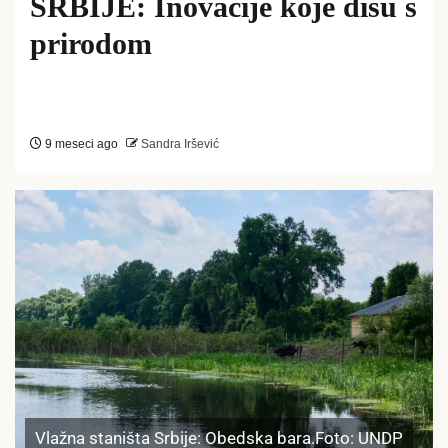
SRBIJE: Inovacije koje dišu s
prirodom
9 meseci ago
Sandra Iršević
Vlažna staništa Srbije: Obedska bara.Foto: UNDP