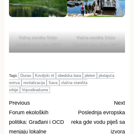
Vlažna staništa Srbije:
Vlažna staništa Srbije:
Obedska bara.Foto: UNDP
Obedska bara.Foto: UNDP
Dunav
Koviljski rit
obedska bara
pleteri
plutajuća
Tags:
ostrva
revitalizacija
Sava
vlažna staništa
srbije
Vojvodinašume
Previous
Next
Forum ekoloških
Poslednja evropska
Post
politika: Građani i OCD
reka gde vodu piješ sa
navigation
menjaju lokalne
izvora