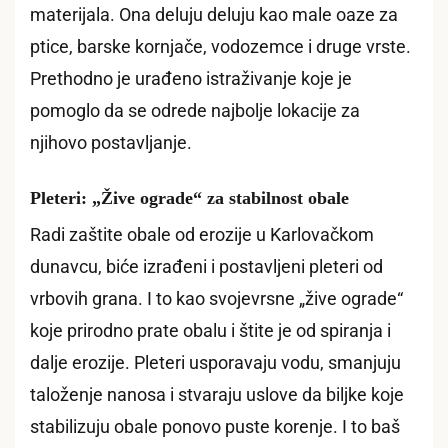
materijala. Ona deluju deluju kao male oaze za
ptice, barske kornjače, vodozemce i druge vrste.
Prethodno je urađeno istraživanje koje je
pomoglo da se odrede najbolje lokacije za
njihovo postavljanje.
Pleteri: „Žive ograde“ za stabilnost obale
Radi zaštite obale od erozije u Karlovačkom
dunavcu, biće izrađeni i postavljeni pleteri od
vrbovih grana. I to kao svojevrsne „žive ograde“
koje prirodno prate obalu i štite je od spiranja i
dalje erozije. Pleteri usporavaju vodu, smanjuju
taloženje nanosa i stvaraju uslove da biljke koje
stabilizuju obale ponovo puste korenje. I to baš