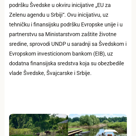
podršku Švedske u okviru inicijative „EU za
Zelenu agendu u Srbiji“. Ovu inicijativu, uz
tehničku i finansijsku podršku Evropske unije i u
partnerstvu sa Ministarstvom zaštite životne
sredine, sprovodi UNDP u saradnji sa Švedskom i
Evropskom investicionom bankom (EIB), uz
dodatna finansijska sredstva koja su obezbedile
vlade Švedske, Švajcarske i Srbije.