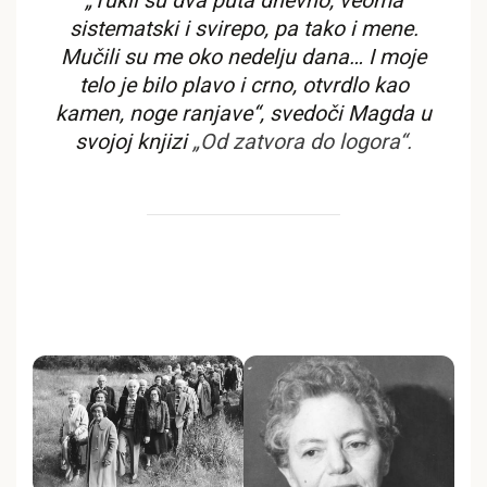
„Tukli su dva puta dnevno, veoma
sistematski i svirepo, pa tako i mene.
Mučili su me oko nedelju dana… I moje
telo je bilo plavo i crno, otvrdlo kao
kamen, noge ranjave“, svedoči Magda u
svojoj knjizi
„Od zatvora do logora“.