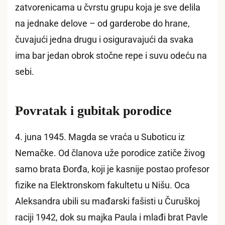
zatvorenicama u čvrstu grupu koja je sve delila
na jednake delove – od garderobe do hrane,
čuvajući jedna drugu i osiguravajući da svaka
ima bar jedan obrok stočne repe i suvu odeću na
sebi.
Povratak i gubitak porodice
4. juna 1945. Magda se vraća u Suboticu iz
Nemačke. Od članova uže porodice zatiče živog
samo brata Đorđa, koji je kasnije postao profesor
fizike na Elektronskom fakultetu u Nišu. Oca
Aleksandra ubili su mađarski fašisti u Čuruškoj
raciji 1942, dok su majka Paula i mlađi brat Pavle