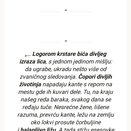
„…
Logorom krstare bića divljeg
izraza lica
, s jednom jedinom mišlju:
da ugrabe, ukradu nešto više od
zvaničnog sledovanja.
Čopori divljih
životinja
napadaju kante s repom na
mestu gde ih kuvari dele. Tu, na kraju
našeg reda baraka, svakog dana se
ređaju tuče. Nesrećne žene, lišene
razuma, prevrću kante, ležu na zemlju
oko lokvi prosute čorbuljine
i
halapljivo ližu
. A tada stižu esesovke