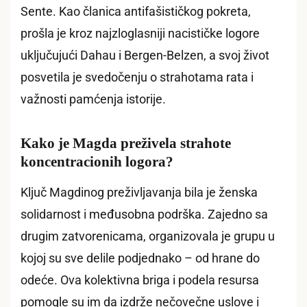
Sente. Kao članica antifašističkog pokreta,
prošla je kroz najzloglasniji nacističke logore
uključujući Dahau i Bergen-Belzen, a svoj život
posvetila je svedočenju o strahotama rata i
važnosti pamćenja istorije.
Kako je Magda preživela strahote
koncentracionih logora?
Ključ Magdinog preživljavanja bila je ženska
solidarnost i međusobna podrška. Zajedno sa
drugim zatvorenicama, organizovala je grupu u
kojoj su sve delile podjednako – od hrane do
odeće. Ova kolektivna briga i podela resursa
pomogle su im da izdrže nečovečne uslove i