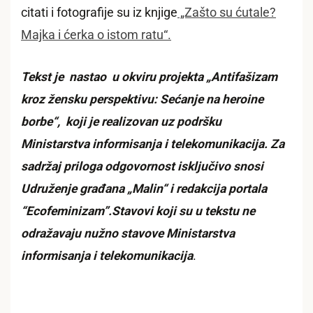
citati i fotografije su iz knjige
„Zašto su ćutale?
Majka i ćerka o istom ratu“.
Tekst je nastao u okviru projekta „Antifašizam
kroz žensku perspektivu: Sećanje na heroine
borbe“, koji je realizovan uz podršku
Ministarstva informisanja i telekomunikacija. Za
sadržaj priloga odgovornost isključivo snosi
Udruženje građana „Malin“ i redakcija portala
“Ecofeminizam”.Stavovi koji su u tekstu ne
odražavaju nužno stavove Ministarstva
informisanja i telekomunikacija
.