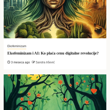
Ekofeminizam
Ekofeminizam i AI: Ko plaća cenu digitalne revolucije?
3 meseca ago
Sandra Iršević