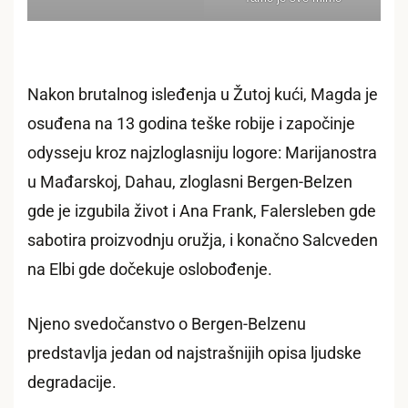
Nakon brutalnog islеđenja u Žutoj kući, Magda je
osuđena na 13 godina teške robije i započinje
odysseju kroz najzloglasniju logore: Marijanostra
u Mađarskoj, Dahau, zloglasni Bergen-Belzen
gde je izgubila život i Ana Frank, Falersleben gde
sabotira proizvodnju oružja, i konačno Salcveden
na Elbi gde dočekuje oslobođenje.
Njeno svedočanstvo o Bergen-Belzenu
predstavlja jedan od najstrašnijih opisa ljudske
degradacije.