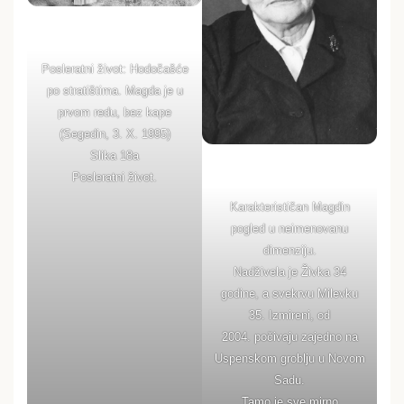
Posleratni život: Hodočašće
po stratištima. Magda je u
prvom redu, bez kape
(Segedin, 3. X. 1995)
Slika 18a
Posleratni život.
Karakterističan Magdin
pogled u neimenovanu
dimenziju.
Nadživela je Živka 34
godine, a svekrvu Milevku
35. Izmireni, od
2004. počivaju zajedno na
Uspenskom groblju u Novom
Sadu.
Tamo je sve mirno