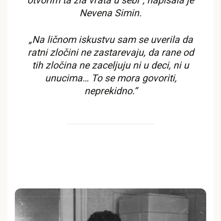
otvorim ta zla vrata u sebi“, napisala je
Nevena Simin.
„Na ličnom iskustvu sam se uverila da
ratni zločini ne zastarevaju, da rane od
tih zločina ne zaceljuju ni u deci, ni u
unucima… To se mora govoriti,
neprekidno.“