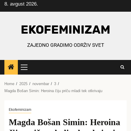
8. avgust 2026.
Skip
to
content
EKOFEMINIZAM
ZAJEDNO GRADIMO ODRŽIV SVET
Primary
Menu
Home
2025
novembar
3
Magda Bošan Simin: Heroina čiju priču mladi tek otkrivaju
Ekofeminizam
Magda Bošan Simin: Heroina