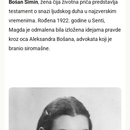
Bošan Simin
, žena čija životna priča predstavlja
testament o snazi ljudskog duha u najzverskim
vremenima. Rođena 1922. godine u Senti,
Magda je odmalena bila izložena idejama pravde
kroz oca Aleksandra Bošana, advokata koji je
branio siromašne.