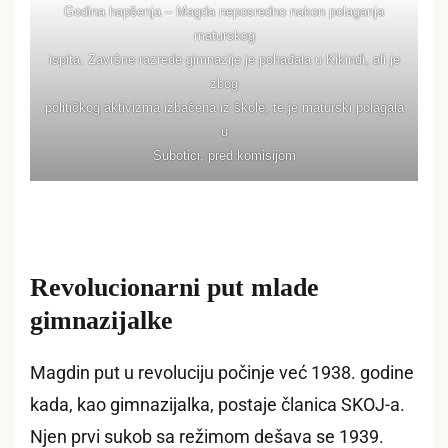
Godina hapšenja – Magda neposredno nakon polaganja
maturskog
ispita. Završne razrede gimnazije je pohađala u Kikindi, ali je
zbog
političkog aktivizma izbačena iz škole, te je maturski polagala
u
Subotici, pred komisijom
Revolucionarni put mlade
gimnazijalke
Magdin put u revoluciju počinje već 1938. godine
kada, kao gimnazijalka, postaje članica SKOJ-a.
Njen prvi sukob sa režimom dešava se 1939.