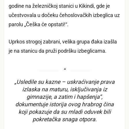
godine na železničkoj stanici u Kikindi, gde je
učestvovala u dočeku čehoslovačkih izbeglica uz
parolu „Češka će opstati!“.
Uprkos strogoj zabrani, velika grupa đaka izašla
je na stanicu da pruži podršku izbeglicama.
„Usledile su kazne – uskraćivanje prava
izlaska na maturu, isključivanja iz
gimnazije, a zatim i hapšenja“,
dokumentuje istorija ovog hrabrog čina
koji pokazuje da su mladi oduvek bili
pokretačka snaga otpora.