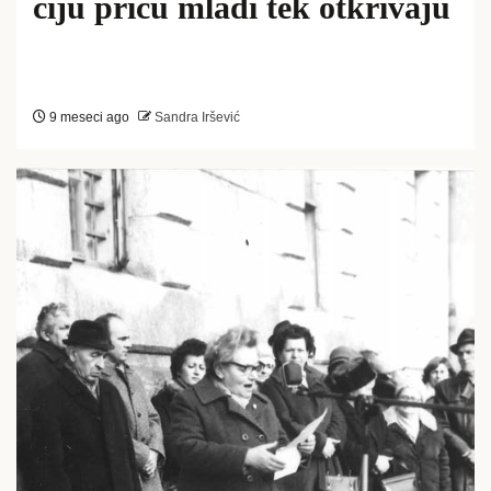
čiju priču mladi tek otkrivaju
9 meseci ago
Sandra Iršević