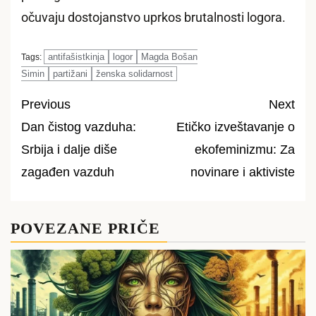
očuvaju dostojanstvo uprkos brutalnosti logora.
antifašistkinja
logor
Magda Bošan
Tags:
Simin
partižani
ženska solidarnost
Previous
Next
Dan čistog vazduha:
Etičko izveštavanje o
Post
Srbija i dalje diše
ekofeminizmu: Za
navigation
zagađen vazduh
novinare i aktiviste
POVEZANE PRIČE