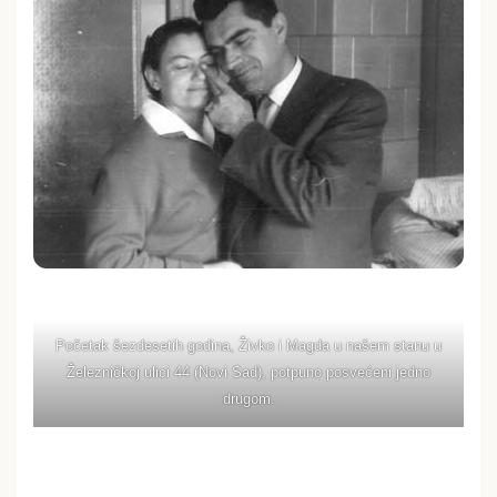
Početak šezdesetih godina, Živko i Magda u našem stanu u
Železničkoj ulici 44 (Novi Sad), potpuno posvećeni jedno
drugom.