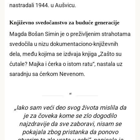
nastradali 1944. u Aušvicu.
Književno svedočanstvo za buduće generacije
Magda Bošan Simin je o preživljenim strahotama
svedočila u nizu dokumentaciono-književnih
dela, među kojima se izdvaja knjiga „Zašto su
ćutale? Majka i ćerka o istom ratu“, nastala uz
saradnju sa ćerkom Nevenom.
„Iako sam veći deo svog života mislila da
je za čoveka kome se zlo dogodilo
najzdravije da sve zaboravi, nisam se
pokajala zbog pristanka da ponovo