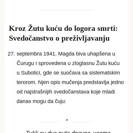
Kroz Žutu kuću do logora smrti:
Svedočanstvo o preživljavanju
septembra 1941. Magda biva uhapšena u
Čurugu i sprovedena u zloglasnu Žutu kuću
u Subotici, gde se suočava sa sistematskim
terorom. Njen opis mučenja predstavlja jedno
od najstrašnijih svedočanstava koje mladi
danas mogu da čuju: