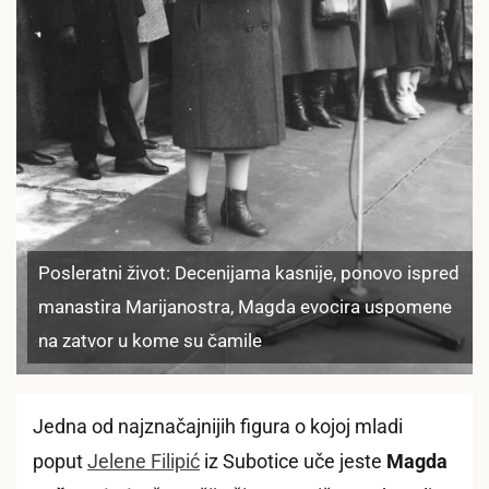
Posleratni život: Decenijama kasnije, ponovo ispred
manastira Marijanostra, Magda evocira uspomene
na zatvor u kome su čamile
Jedna od najznačajnijih figura o kojoj mladi
poput
Jelene Filipić
iz Subotice uče jeste
Magda