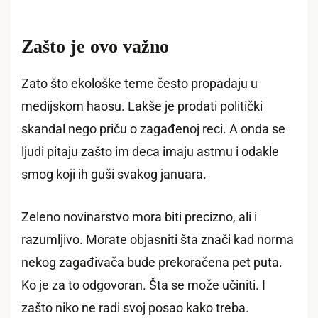
Zašto je ovo važno
Zato što ekološke teme često propadaju u
medijskom haosu. Lakše je prodati politički
skandal nego priču o zagađenoj reci. A onda se
ljudi pitaju zašto im deca imaju astmu i odakle
smog koji ih guši svakog januara.
Zeleno novinarstvo mora biti precizno, ali i
razumljivo. Morate objasniti šta znači kad norma
nekog zagađivača bude prekoračena pet puta.
Ko je za to odgovoran. Šta se može učiniti. I
zašto niko ne radi svoj posao kako treba.