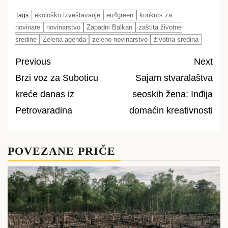
ekološko izveštavanje
eu4green
konkurs za
Tags:
novinare
novinarstvo
Zapadni Balkan
zaštita životne
sredine
Zelena agenda
zeleno novinarstvo
životna sredina
Previous
Next
Brzi voz za Suboticu
Sajam stvaralaštva
Post
kreće danas iz
seoskih žena: Inđija
navigation
Petrovaradina
domaćin kreativnosti
POVEZANE PRIČE