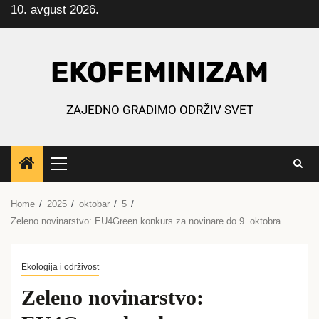
10. avgust 2026.
Skip
to
content
EKOFEMINIZAM
ZAJEDNO GRADIMO ODRŽIV SVET
Primary
Menu
Home
2025
oktobar
5
Zeleno novinarstvo: EU4Green konkurs za novinare do 9. oktobra
Ekologija i održivost
Zeleno novinarstvo: