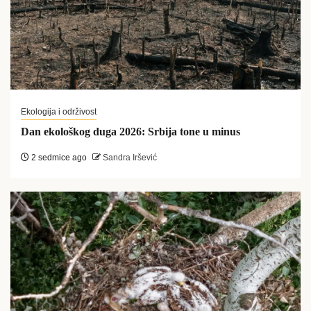
Ekologija i održivost
Dan ekološkog duga 2026: Srbija tone u minus
2 sedmice ago
Sandra Iršević