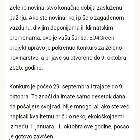
Zeleno novinarstvo konačno dobija zasluženu
pažnju. Ako ste novinar koji piše o zagađenom
vazduhu, divljim deponijama ili klimatskim
promenama, ovo je vaša šansa
. EU4Green
projekt
upravo je pokrenuo Konkurs za zeleno
novinarstvo, a prijave su otvorene do 9. oktobra
2025. godine.
Konkurs je počeo 29. septembra i trajaće do 9.
oktobra. To znači da imate samo desetak dana
da pošaljete svoj rad. Nije mnogo, ali ako ste već
napisali kvalitetnu priču o nekoj ekološkoj temi
između 1. januara i 1. oktobra ove godine, posao
je gotovo završen.