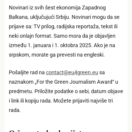
Novinari iz svih šest ekonomija Zapadnog
Balkana, uključujući Srbiju. Novinari mogu da se
prijave sa: TV prilog, radijska reportaža, tekst ili
neki onlajn format. Samo mora da je objavljen
između 1. januara i 1. oktobra 2025. Ako je na
srpskom, morate ga prevesti na engleski.
Pošaljite rad na
contact@eu4green.eu
sa
naznakom „For the Green Journalism Award“ u
predmetu. Priložite podatke o sebi, datum objave
i link ili kopiju rada. Možete prijaviti najviše tri
rada.