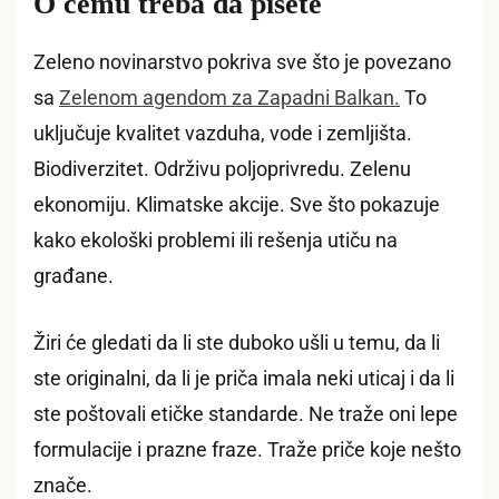
O čemu treba da pišete
Zeleno novinarstvo pokriva sve što je povezano
sa
Zelenom agendom za Zapadni Balkan.
To
uključuje kvalitet vazduha, vode i zemljišta.
Biodiverzitet. Održivu poljoprivredu. Zelenu
ekonomiju. Klimatske akcije. Sve što pokazuje
kako ekološki problemi ili rešenja utiču na
građane.
Žiri će gledati da li ste duboko ušli u temu, da li
ste originalni, da li je priča imala neki uticaj i da li
ste poštovali etičke standarde. Ne traže oni lepe
formulacije i prazne fraze. Traže priče koje nešto
znače.