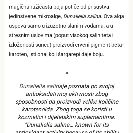
magična ružičasta boja potiče od prisustva
jedinstvene mikroalge,
Dunaliella salina
. Ova alga
uspeva samo u izuzetno slanim vodama, a u
stresnim uslovima (poput visokog saliniteta i
izloženosti suncu) proizvodi crveni pigment beta-
karoten, isti onaj koji šargarepi daje boju.
Dunaliella salina
je poznata po svojoj
antioksidativnoj aktivnosti zbog
sposobnosti da proizvodi velike količine
karotenoida. Zbog toga se koristi u
kozmetici i dijetetskim suplementima.
“Dunaliella salina… known for its
antioxidant activity because of its ability