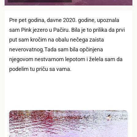
Pre pet godina, davne 2020. godine, upoznala
sam Pink jezero u Pačiru. Bila je to prilika da prvi
put sam kročim na obalu nečega zaista
neverovatnog.Tada sam bila opčinjena
njegovom nestvarnom lepotom i želela sam da
podelim tu priču sa vama.