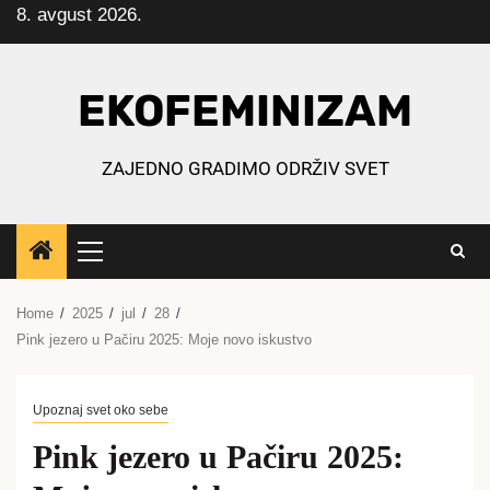
8. avgust 2026.
Skip
to
content
EKOFEMINIZAM
ZAJEDNO GRADIMO ODRŽIV SVET
Primary
Menu
Home
2025
jul
28
Pink jezero u Pačiru 2025: Moje novo iskustvo
Upoznaj svet oko sebe
Pink jezero u Pačiru 2025: