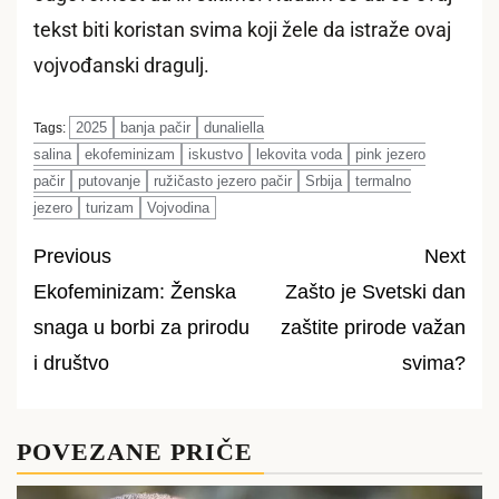
tekst biti koristan svima koji žele da istraže ovaj
vojvođanski dragulj.
2025
banja pačir
dunaliella
Tags:
salina
ekofeminizam
iskustvo
lekovita voda
pink jezero
pačir
putovanje
ružičasto jezero pačir
Srbija
termalno
jezero
turizam
Vojvodina
Previous
Next
Ekofeminizam: Ženska
Zašto je Svetski dan
Post
snaga u borbi za prirodu
zaštite prirode važan
navigation
i društvo
svima?
POVEZANE PRIČE