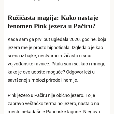
Ružičasta magija: Kako nastaje
fenomen Pink jezera u Pačiru?
Kada sam ga prvi put ugledala 2020. godine, boja
jezera me je prosto hipnotisala. Izgledalo je kao
scena iz bajke, nestvarno ružičasto u srcu
vojvođanske ravnice. Pitala sam se, kao i mnogi,
kako je ovo uopšte moguće? Odgovor leži u
savršenoj simbiozi prirode i hemije.
Pink jezero u Pačiru nije obično jezero. To je
zapravo veštačko termalno jezero, nastalo na
mestu nekadašnje Panonske lagune. Njegova