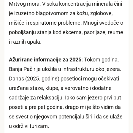
Mrtvog mora. Visoka koncentracija minerala čini
je izuzetno blagotvornom za kožu, zglobove,
mišiće i respiratorne probleme. Mnogi svedoče o
poboljšanju stanja kod ekcema, psorijaze, reume
i raznih upala.
Ažurirane informacije za 2025:
Tokom godina,
Banja Pačir je uložila u infrastrukturu oko jezera.
Danas (2025. godine) posetioci mogu očekivati
uređene staze, klupe, a verovatno i dodatne
sadržaje za relaksaciju. Iako sam jezero prvi put
posetila pre pet godina, drago mi je što vidim da
se svest o njegovom potencijalu širi i da se ulaže
u održivi turizam.