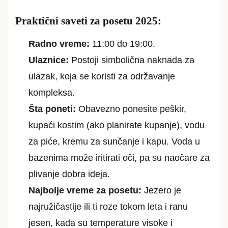
Praktični saveti za posetu 2025:
Radno vreme:
11:00 do 19:00.
Ulaznice:
Postoji simbolična naknada za
ulazak, koja se koristi za održavanje
kompleksa.
Šta poneti:
Obavezno ponesite peškir,
kupaći kostim (ako planirate kupanje), vodu
za piće, kremu za sunčanje i kapu. Voda u
bazenima može iritirati oči, pa su naočare za
plivanje dobra ideja.
Najbolje vreme za posetu:
Jezero je
najružičastije ili ti roze tokom leta i ranu
jesen, kada su temperature visoke i