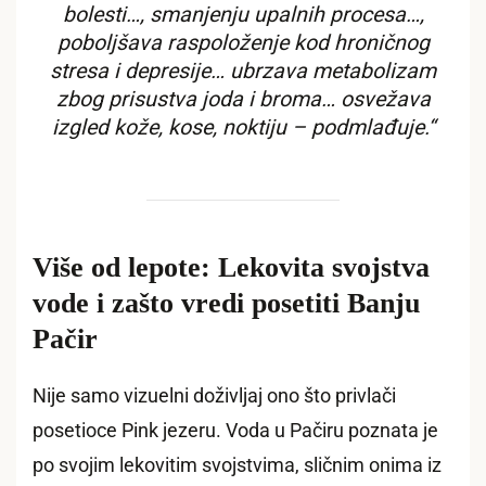
bolesti…, smanjenju upalnih procesa…,
poboljšava raspoloženje kod hroničnog
stresa i depresije… ubrzava metabolizam
zbog prisustva joda i broma… osvežava
izgled kože, kose, noktiju – podmlađuje.“
Više od lepote: Lekovita svojstva
vode i zašto vredi posetiti Banju
Pačir
Nije samo vizuelni doživljaj ono što privlači
posetioce Pink jezeru. Voda u Pačiru poznata je
po svojim lekovitim svojstvima, sličnim onima iz