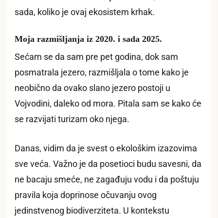
sada, koliko je ovaj ekosistem krhak.
Moja razmišljanja iz 2020. i sada 2025
.
Sećam se da sam pre pet godina, dok sam
posmatrala jezero, razmišljala o tome kako je
neobično da ovako slano jezero postoji u
Vojvodini, daleko od mora. Pitala sam se kako će
se razvijati turizam oko njega.
Danas, vidim da je svest o ekološkim izazovima
sve veća. Važno je da posetioci budu savesni, da
ne bacaju smeće, ne zagađuju vodu i da poštuju
pravila koja doprinose očuvanju ovog
jedinstvenog biodiverziteta. U kontekstu