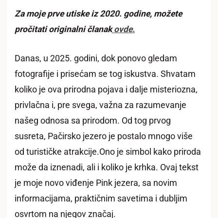
Za moje prve utiske iz 2020. godine, možete
pročitati originalni članak
ovde.
Danas, u 2025. godini, dok ponovo gledam
fotografije i prisećam se tog iskustva. Shvatam
koliko je ova prirodna pojava i dalje misteriozna,
privlačna i, pre svega, važna za razumevanje
našeg odnosa sa prirodom. Od tog prvog
susreta, Pačirsko jezero je postalo mnogo više
od turističke atrakcije.Ono je simbol kako priroda
može da iznenadi, ali i koliko je krhka. Ovaj tekst
je moje novo viđenje Pink jezera, sa novim
informacijama, praktičnim savetima i dubljim
osvrtom na njegov značaj.