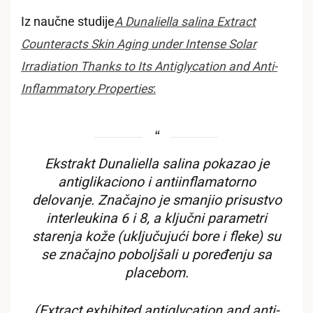
Iz naučne studije
A Dunaliella salina Extract
Counteracts Skin Aging under Intense Solar
Irradiation Thanks to Its Antiglycation and Anti-
Inflammatory Properties
:
Ekstrakt
Dunaliella salina
pokazao je
antiglikaciono i antiinflamatorno
delovanje. Značajno je smanjio prisustvo
interleukina 6 i 8, a ključni parametri
starenja kože (uključujući bore i fleke) su
se značajno poboljšali u poređenju sa
placebom.
(Extract exhibited antiglycation and anti-