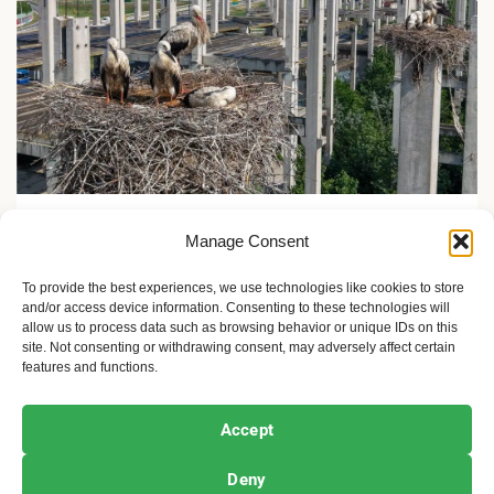
Upoznaj svet oko sebe
Manage Consent
Dan roda u Novom Sadu: rekordnih 75 gnezda belih
roda
To provide the best experiences, we use technologies like cookies to store
and/or access device information. Consenting to these technologies will
1 mesec ago
Sandra Iršević
allow us to process data such as browsing behavior or unique IDs on this
site. Not consenting or withdrawing consent, may adversely affect certain
features and functions.
Ekofeminizam
Ekologija i održivost
Kultura i umetnost
Accept
Projekti i Društvo
Deny