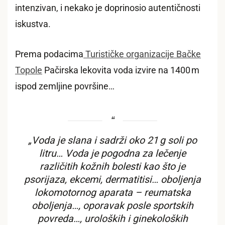
intenzivan, i nekako je doprinosio autentičnosti
iskustva.
Prema podacima
Turističke organizacije Bačke
Topole
Pačirska lekovita voda izvire na 1400 m
ispod zemljine površine…
„Voda je slana i sadrži oko 21 g soli po
litru… Voda je pogodna za lečenje
različitih kožnih bolesti kao što je
psorijaza, ekcemi, dermatitisi… oboljenja
lokomotornog aparata – reumatska
oboljenja…, oporavak posle sportskih
povreda…, uroloških i ginekoloških