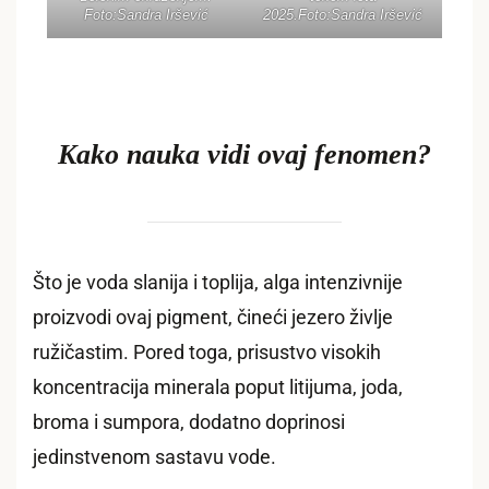
Foto:Sandra Iršević
2025.Foto:Sandra Iršević
Kako nauka vidi ovaj fenomen?
Što je voda slanija i toplija, alga intenzivnije
proizvodi ovaj pigment, čineći jezero življe
ružičastim. Pored toga, prisustvo visokih
koncentracija minerala poput litijuma, joda,
broma i sumpora, dodatno doprinosi
jedinstvenom sastavu vode.