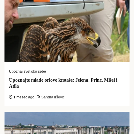
Upoznaj svet oko sebe
Upoznajte mlade orlove krstaše: Jelena, Princ, Mišel i
Atila
1 mesec ago
Sandra Iršević