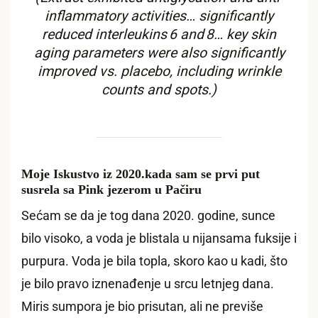
inflammatory activities… significantly
reduced interleukins 6 and 8… key skin
aging parameters were also significantly
improved vs. placebo, including wrinkle
counts and spots.)
Moje Iskustvo iz 2020.kada sam se prvi put
susrela sa Pink jezerom u Pačiru
Sećam se da je tog dana 2020. godine, sunce
bilo visoko, a voda je blistala u nijansama fuksije i
purpura. Voda je bila topla, skoro kao u kadi, što
je bilo pravo iznenađenje u srcu letnjeg dana.
Miris sumpora je bio prisutan, ali ne previše