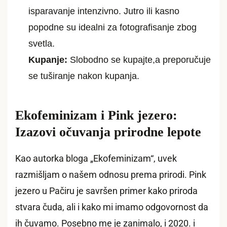
isparavanje intenzivno. Jutro ili kasno
popodne su idealni za fotografisanje zbog
svetla.
Kupanje:
Slobodno se kupajte,a preporučuje
se tuširanje nakon kupanja.
Ekofeminizam i Pink jezero:
Izazovi očuvanja prirodne lepote
Kao autorka bloga „Ekofeminizam“, uvek
razmišljam o našem odnosu prema prirodi. Pink
jezero u Pačiru je savršen primer kako priroda
stvara čuda, ali i kako mi imamo odgovornost da
ih čuvamo. Posebno me je zanimalo, i 2020. i