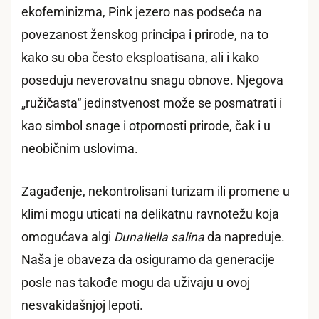
ekofeminizma, Pink jezero nas podseća na
povezanost ženskog principa i prirode, na to
kako su oba često eksploatisana, ali i kako
poseduju neverovatnu snagu obnove. Njegova
„ružičasta“ jedinstvenost može se posmatrati i
kao simbol snage i otpornosti prirode, čak i u
neobičnim uslovima.
Zagađenje, nekontrolisani turizam ili promene u
klimi mogu uticati na delikatnu ravnotežu koja
omogućava algi
Dunaliella salina
da napreduje.
Naša je obaveza da osiguramo da generacije
posle nas takođe mogu da uživaju u ovoj
nesvakidašnjoj lepoti.