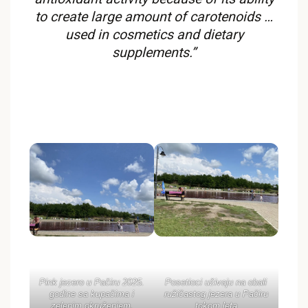
to create large amount of carotenoids …
used in cosmetics and dietary
supplements.”
Pink jezero u Pačiru 2025.
Posetioci uživaju na obali
godine sa kupačima i
ružičastog jezera u Pačiru
zelenim okruženjem.
tokom leta