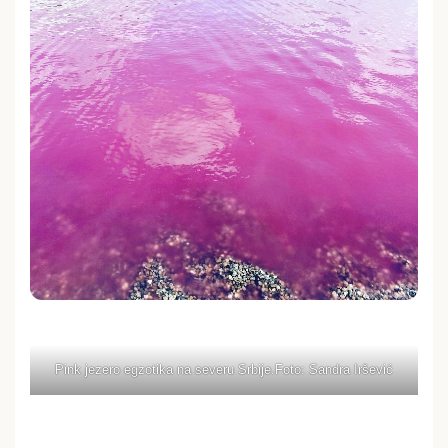
Pink jezero egzotika na severu Srbije.Foto: Sandra Iršević