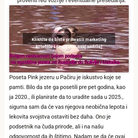
proveriti red vožnje i eventualne presedanja.
Kliknite da biste prihvatili marketing
kolačiće i omogućili ovaj sadržaj
Poseta Pink jezeru u Pačiru je iskustvo koje se
pamti. Bilo da ste ga posetili pre pet godina, kao
ja 2020., ili planirate da to uradite sada u 2025.,
sigurna sam da će vas njegova neobična lepota i
lekovita svojstva ostaviti bez daha. Ono je
podsetnik na čuda prirode, ali i na našu
odgovornost da ih štitimo. Nadam se da će ovaj