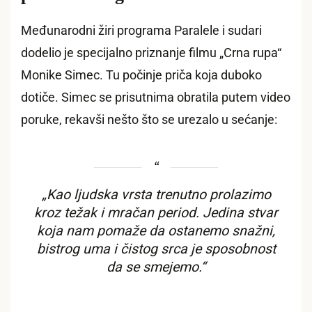
Međunarodni žiri programa Paralele i sudari
dodelio je specijalno priznanje filmu „Crna rupa“
Monike Simec. Tu počinje priča koja duboko
dotiče. Simec se prisutnima obratila putem video
poruke, rekavši nešto što se urezalo u sećanje:
„Kao ljudska vrsta trenutno prolazimo
kroz težak i mračan period. Jedina stvar
koja nam pomaže da ostanemo snažni,
bistrog uma i čistog srca je sposobnost
da se smejemo.“