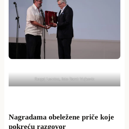
Sergej Loznica, foto Damir Vujkovic
Nagradama obeležene priče koje
pokreću razgovor