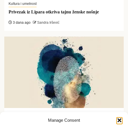
Kultura i umetnost
Privezak iz Lipara otkriva tajnu ženske nošnje
3 dana ago
Sandra Iršević
Kultura i umetnost
Manage Consent
Otisak umetnika 2026: U Cvijeti Zuzorić oko 200