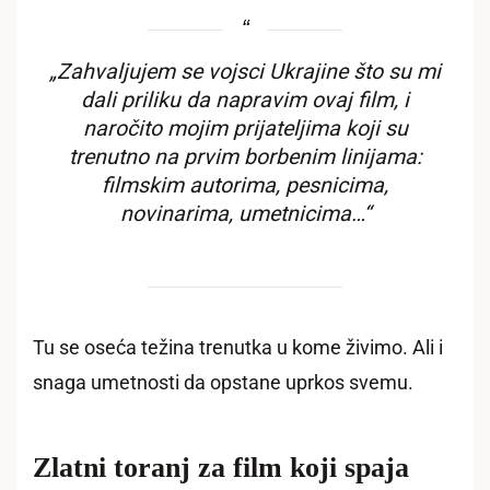
„Zahvaljujem se vojsci Ukrajine što su mi
dali priliku da napravim ovaj film, i
naročito mojim prijateljima koji su
trenutno na prvim borbenim linijama:
filmskim autorima, pesnicima,
novinarima, umetnicima…“
Tu se oseća težina trenutka u kome živimo. Ali i
snaga umetnosti da opstane uprkos svemu.
Zlatni toranj za film koji spaja