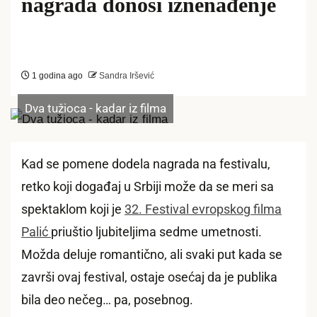
nagrada donosi iznenađenje
1 godina ago
Sandra Iršević
Dva tužioca - kadar iz filma
Kad se pomene dodela nagrada na festivalu,
retko koji događaj u Srbiji može da se meri sa
spektaklom koji je
32. Festival evropskog filma
Palić
priuštio ljubiteljima sedme umetnosti.
Možda deluje romantično, ali svaki put kada se
završi ovaj festival, ostaje osećaj da je publika
bila deo nečeg… pa, posebnog.