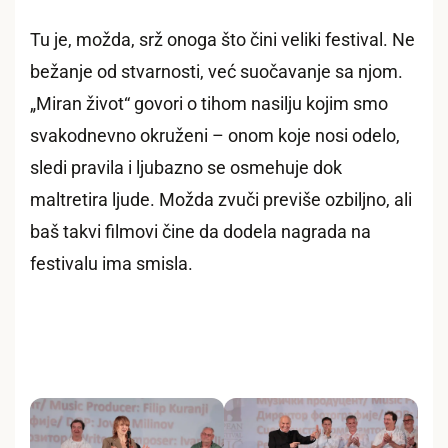
Tu je, možda, srž onoga što čini veliki festival. Ne
bežanje od stvarnosti, već suočavanje sa njom.
„Miran život“ govori o tihom nasilju kojim smo
svakodnevno okruženi – onom koje nosi odelo,
sledi pravila i ljubazno se osmehuje dok
maltretira ljude. Možda zvuči previše ozbiljno, ali
baš takvi filmovi čine da dodela nagrada na
festivalu ima smisla.