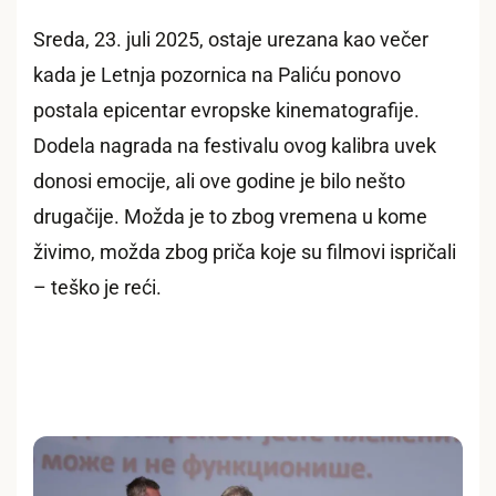
Sreda, 23. juli 2025, ostaje urezana kao večer
kada je Letnja pozornica na Paliću ponovo
postala epicentar evropske kinematografije.
Dodela nagrada na festivalu ovog kalibra uvek
donosi emocije, ali ove godine je bilo nešto
drugačije. Možda je to zbog vremena u kome
živimo, možda zbog priča koje su filmovi ispričali
– teško je reći.