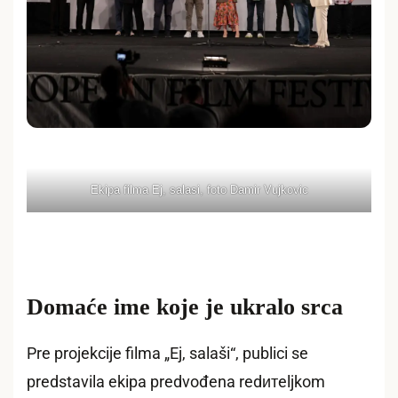
Ekipa filma Ej, salasi, foto Damir Vujkovic
Domaće ime koje je ukralo srca
Pre projekcije filma „Ej, salaši“, publici se
predstavila ekipa predvođena redитeljkom