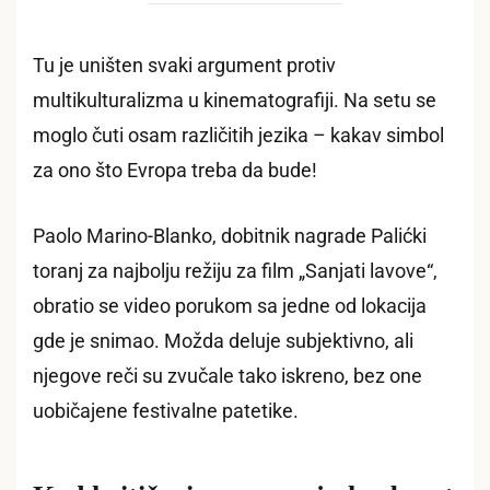
Tu je uništen svaki argument protiv
multikulturalizma u kinematografiji. Na setu se
moglo čuti osam različitih jezika – kakav simbol
za ono što Evropa treba da bude!
Paolo Marino-Blanko, dobitnik nagrade Palićki
toranj za najbolju režiju za film „Sanjati lavove“,
obratio se video porukom sa jedne od lokacija
gde je snimao. Možda deluje subjektivno, ali
njegove reči su zvučale tako iskreno, bez one
uobičajene festivalne patetike.