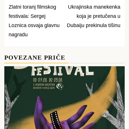
Zlatni toranj filmskog
Ukrajinska manekenka
Post
festivala: Sergej
koja je pretučena u
navigation
Loznica osvaja glavnu
Dubaiju prekinula tišinu
nagradu
POVEZANE PRIČE