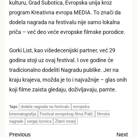
kulturu, Grad Subotica, Evropska unija kroz
program Kreativna evropa MEDIA. To znači da
dodela nagrada na festivalu nije samo lokalna
priča – već deo veće evropske filmske porodice.
Gorki List, kao višedecenijski partner, već 29
godina stoji uz ovaj festival. I ove godine će
tradicionalno dodeliti Nagradu publike. Jer na
kraju krajeva, možda je to i najvažnije – glas onih
koji filme zaista gledaju, doživljavaju, pamte.
dodela nagrada na festivalu
evropska
Tags:
kinematografija
Festival evropskog filma Palić
filmske
nagrade
sergej loznica
Zlatni toranj
Previous
Next