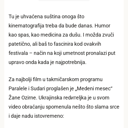
Tu je uhvaćena suština onoga što
kinematografija treba da bude danas. Humor
kao spas, kao medicina za dušu. I možda zvuči
patetično, ali baš to fascinira kod ovakvih
festivala – način na koji umetnost pronalazi put
upravo onda kada je najpotrebnija.
Za najbolji film u takmičarskom programu
Paralele i Sudari proglašen je „Medeni mesec“
Žane Ozirne. Ukrajinska redитeljka je u svom
video obraćanju spomenula nešto što slama srce
i daje nadu istovremeno: