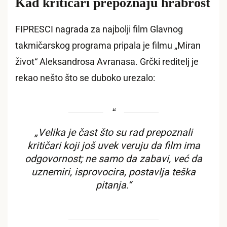
Kad kritičari prepoznaju hrabrost
FIPRESCI nagrada za najbolji film Glavnog
takmičarskog programa pripala je filmu „Miran
život“ Aleksandrosa Avranasa. Grčki reditelj je
rekao nešto što se duboko urezalo:
„Velika je čast što su rad prepoznali
kritičari koji još uvek veruju da film ima
odgovornost; ne samo da zabavi, već da
uznemiri, isprovocira, postavlja teška
pitanja.“