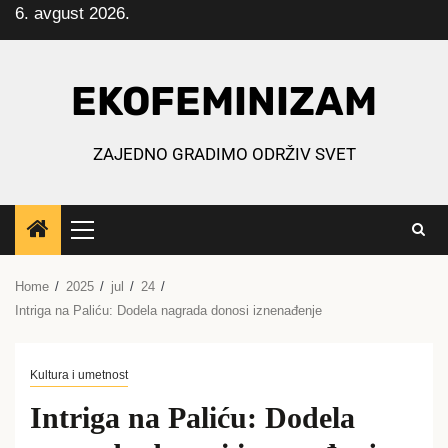
6. avgust 2026.
Skip
to
content
EKOFEMINIZAM
ZAJEDNO GRADIMO ODRŽIV SVET
Primary
Menu
Home
2025
jul
24
Intriga na Paliću: Dodela nagrada donosi iznenađenje
Kultura i umetnost
Intriga na Paliću: Dodela