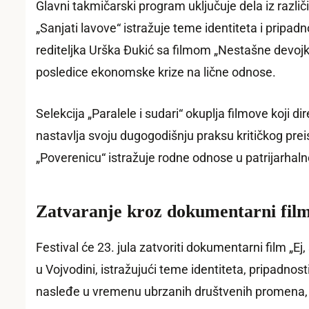
Glavni takmičarski program uključuje dela iz razl
„Sanjati lavove“ istražuje teme identiteta i pripad
rediteljka Urška Đukić sa filmom „Nestašne devojke“
posledice ekonomske krize na lične odnose.
Selekcija „Paralele i sudari“ okuplja filmove koji d
nastavlja svoju dugogodišnju praksu kritičkog preisp
„Poverenicu“ istražuje rodne odnose u patrijarhalno
Zatvaranje kroz dokumentarni film 
Festival će 23. jula zatvoriti dokumentarni film „Ej
u Vojvodini, istražujući teme identiteta, pripadno
nasleđe u vremenu ubrzanih društvenih promena, š