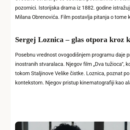
pozornici. Istorijska drama iz 1882. godine istraž
Milana Obrenovića. Film postavlja pitanja o tome k
Sergej Loznica – glas otpora kroz 
Posebnu vrednost ovogodišnjem programu daje pri
inostranih stvaralaca. Njegov film „Dva tužioca“, k
tokom Staljinove Velike čistke. Loznica, poznat 
kontekstom. Njegov pristup kinematografiji kao al