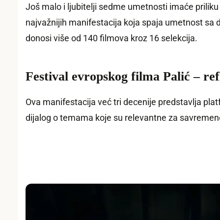
Još malo i ljubitelji sedme umetnosti imaće priliku 
najvažnijih manifestacija koja spaja umetnost sa dr
donosi više od 140 filmova kroz 16 selekcija.
Festival evropskog filma Palić – re
Ova manifestacija već tri decenije predstavlja pla
dijalog o temama koje su relevantne za savremeno d