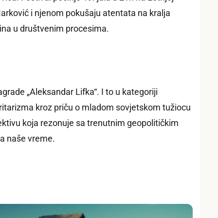
Marković i njenom pokušaju atentata na kralja
stina u društvenim procesima.
grade „Aleksandar Lifka“. I to u kategoriji
autoritarizma kroz priču o mladom sovjetskom tužiocu
ktivu koja rezonuje sa trenutnim geopolitičkim
 za naše vreme.