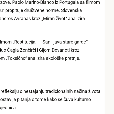
zazove. Paolo Marino-Blanco iz Portugala sa filmom
redu“ propituje društvene norme. Slovenska
sandros Avranas kroz „Miran život“ analizira
mom „Restitucija, ili, San i java stare garde“
i duo Čagla Zenčirči i Gijom Đovaneti kroz
om „Toksično“ analizira ekološke pretnje.
refleksiju o nestajanju tradicionalnih načina života
postavlja pitanja o tome kako se čuva kulturno
ajednica.