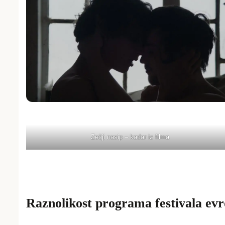
Zečji nasip – kadar iz filma
Raznolikost programa festivala evr