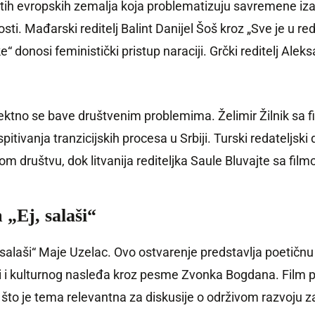
ičitih evropskih zemalja koja problematizuju savremene i
nosti. Mađarski reditelj Balint Danijel Šoš kroz „Sve je u 
 donosi feministički pristup naraciji. Grčki reditelj Alek
irektno se bave društvenim problemima. Želimir Žilnik sa fil
itivanja tranzicijskih procesa u Srbiji. Turski redateljsk
m društvu, dok litvanija rediteljka Saule Bluvajte sa film
„Ej, salaši“
, salaši“ Maje Uzelac. Ovo ostvarenje predstavlja poetičnu 
sti i kulturnog nasleđa kroz pesme Zvonka Bogdana. Film 
to je tema relevantna za diskusije o održivom razvoju z