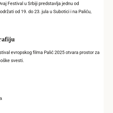
vaj Festival u Srbiji predstavlja jednu od
ržati od 19. do 23. jula u Subotici i na Paliću,
rafiju
stival evropskog filma Palić 2025 otvara prostor za
loške svesti.