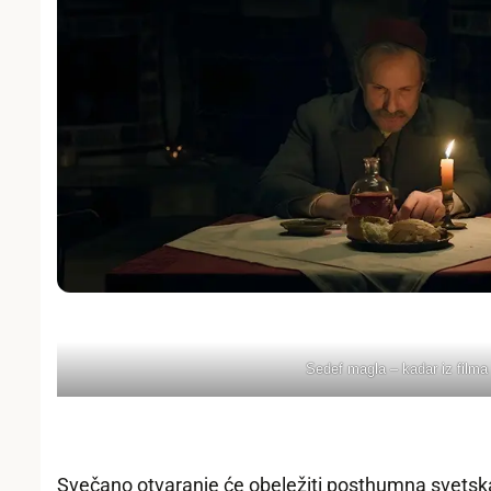
Sedef magla – kadar iz filma
Svečano otvaranje će obeležiti posthumna svetska p