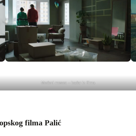
Medeni mesec – kadar iz filma
opskog filma Palić