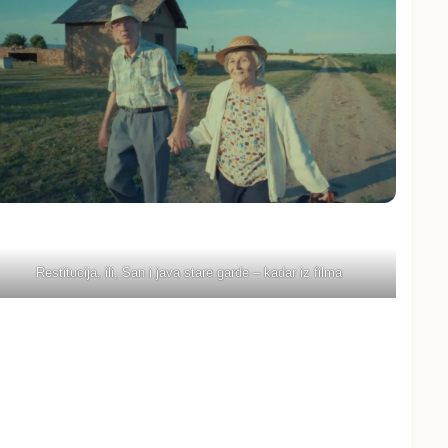
Restitucija, ili, San i java stare garde – kadar iz filma