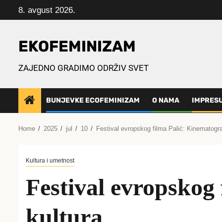
Skip
8. avgust 2026.
to
content
EKOFEMINIZAM
ZAJEDNO GRADIMO ODRŽIV SVET
BUNJEVKE ECOFEMINIZAM
O NAMA
IMPRES
Home
2025
jul
10
Festival evropskog filma Palić: Kinematograf
Kultura i umetnost
Festival evropskog 
kultura