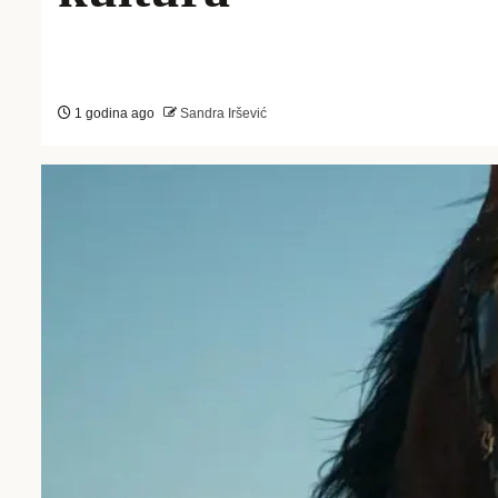
1 godina ago
Sandra Iršević