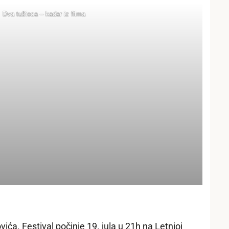
Dva tužioca – kadar iz filma
ća. Festival počinje 19. jula u 21h na Letnjoj