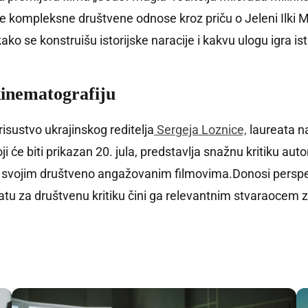
uje kompleksne društvene odnose kroz priču o Jeleni Ilki 
ako se konstruišu istorijske naracije i kakvu ulogu igra i
kinematografiju
sustvo ukrajinskog reditelja
Sergeja Loznice,
laureata na
oji će biti prikazan 20. jula, predstavlja snažnu kritiku 
po svojim društveno angažovanim filmovima.Donosi perspe
atu za društvenu kritiku čini ga relevantnim stvaraocem