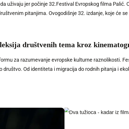
da uživaju jer počinje 32.Festival Evropskog filma Palić. O
uštvenim pitanjima. Ovogodišnje 32. izdanje, koje će se od
fleksija društvenih tema kroz kinematog
tformu za razumevanje evropske kulturne raznolikosti. Fe
ruštvo. Od identiteta i migracija do rodnih pitanja i eko