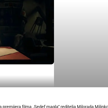
remijera filma „Sedef magla“ reditelja Milorada Milinkovi