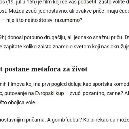
š (19. jul u 15h) je film koji će vas podsetiti zašto voli
lost. Možda zvuči jednostavno, ali ovakve priče imaju ču
 – nije li to nešto što svi razumemo?
h) donosi potpuno drugačiju, ali jednako snažnu priču. D
e zapitate koliko zaista znamo o svetom koji nas okružuj
t postane metafora za život
nih filmova koji na prvi pogled deluje kao sportska komed
 putovanje na Evropski kup – zvuči pozantno, zar ne? Al
što obojica vole.
ednostavnijim pričama. A gombfudbal? Ko bi rekao da može