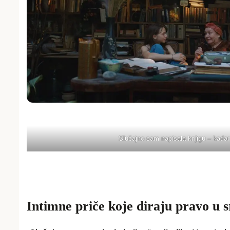
Slučajno sam napisala knjigu – kadar 
Intimne priče koje diraju pravo u s