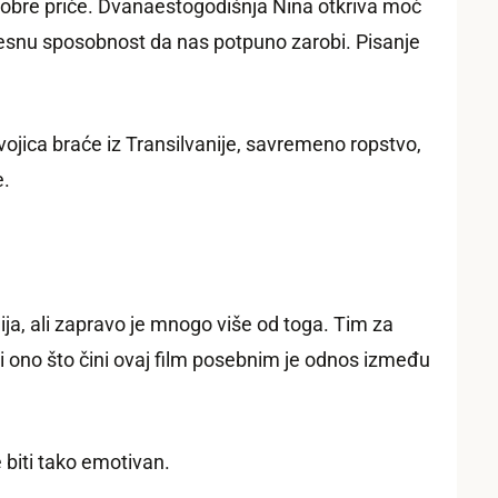
te dobre priče. Dvanaestogodišnja Nina otkriva moć
desnu sposobnost da nas potpuno zarobi. Pisanje
vojica braće iz Transilvanije, savremeno ropstvo,
e.
ija, ali zapravo je mnogo više od toga. Tim za
i ono što čini ovaj film posebnim je odnos između
 biti tako emotivan.