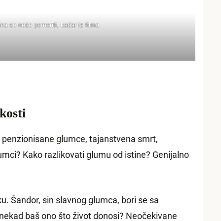
ina se neće pomeriti, kadar iz filma
kosti
a penzionisane glumce, tajanstvena smrt,
umci? Kako razlikovati glumu od istine? Genijalno
u. Šandor, sin slavnog glumca, bori se sa
ponekad baš ono što život donosi? Neočekivane