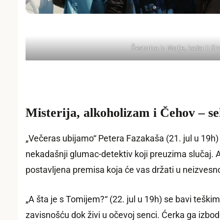
Šestorica iz Morije, kadar it fil
Misterija, alkoholizam i Čehov – se
„Večeras ubijamo“ Petera Fazakaša (21. jul u 19h
nekadašnji glumac-detektiv koji preuzima slučaj. A
postavljena premisa koja će vas držati u neizvesn
„A šta je s Tomijem?“ (22. jul u 19h) se bavi tešk
zavisnošću dok živi u očevoj senci. Ćerka ga izbo