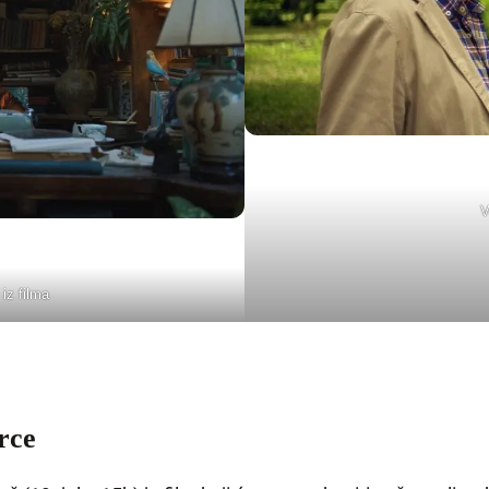
V
iz filma
rce