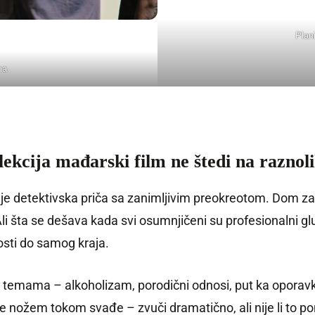
Plan
ma
lekcija mađarski film ne štedi na raznoli
) je detektivska priča sa zanimljivim preokreotom. Dom z
li šta se dešava kada svi osumnjičeni su profesionalni gl
osti do samog kraja.
im temama – alkoholizam, porodični odnosi, put ka oporavk
de nožem tokom svađe – zvuči dramatično, ali nije li to 