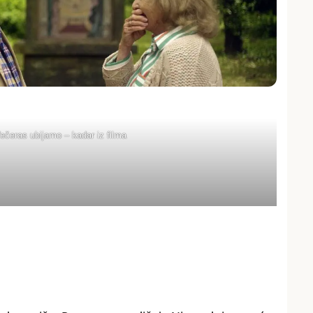
ečeras ubijamo – kadar iz filma