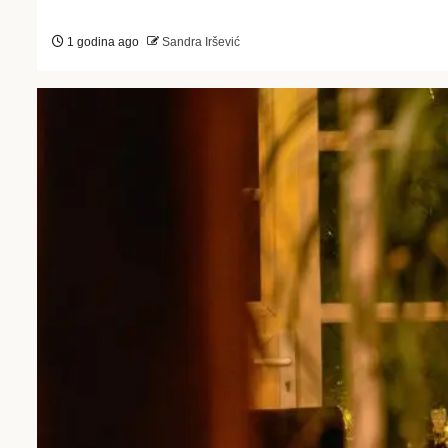
1 godina ago
Sandra Iršević