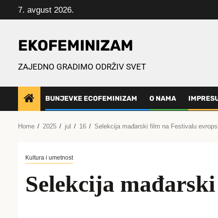
Skip
7. avgust 2026.
to
content
EKOFEMINIZAM
ZAJEDNO GRADIMO ODRŽIV SVET
BUNJEVKE ECOFEMINIZAM
O NAMA
IMPRES
Home
2025
jul
16
Selekcija mađarski film na Festivalu evrops
Kultura i umetnost
Selekcija mađarski 