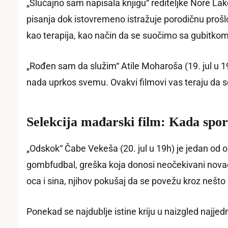
„Slučajno sam napisala knjigu“ rediteljke Nore Lako
pisanja dok istovremeno istražuje porodičnu proš
kao terapija, kao način da se suočimo sa gubitkom
„Rođen sam da služim“ Atile Moharoša (19. jul u 19
nada uprkos svemu. Ovakvi filmovi vas teraju da s
Selekcija mađarski film: Kada spor
„Odskok“ Čabe Vekeša (20. jul u 19h) je jedan od o
gombfudbal, greška koja donosi neočekivani novac,
oca i sina, njihov pokušaj da se povežu kroz nešto 
Ponekad se najdublje istine kriju u naizgled najj