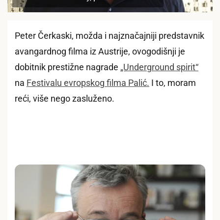
Peter Čerkaski, možda i najznačajniji predstavnik
avangardnog filma iz Austrije, ovogodišnji je
dobitnik prestižne nagrade
„Underground spirit“
na
Festivalu evropskog filma Palić.
I to, moram
reći, više nego zasluženo.