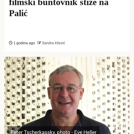
filmski buntovnik stiže na
Palić
1 godina ago
Sandra Iršević
Peter Tscherkassky, photo - Eve Heller