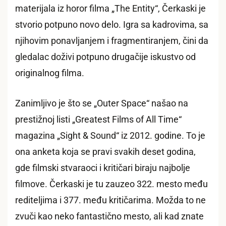
materijala iz horor filma „The Entity“, Čerkaski je
stvorio potpuno novo delo. Igra sa kadrovima, sa
njihovim ponavljanjem i fragmentiranjem, čini da
gledalac doživi potpuno drugačije iskustvo od
originalnog filma.
Zanimljivo je što se „Outer Space“ našao na
prestižnoj listi „Greatest Films of All Time“
magazina „Sight & Sound“ iz 2012. godine. To je
ona anketa koja se pravi svakih deset godina,
gde filmski stvaraoci i kritičari biraju najbolje
filmove. Čerkaski je tu zauzeo 322. mesto među
rediteljima i 377. među kritičarima. Možda to ne
zvuči kao neko fantastično mesto, ali kad znate