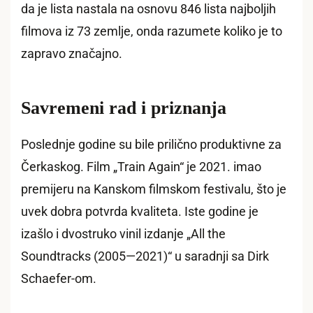
da je lista nastala na osnovu 846 lista najboljih
filmova iz 73 zemlje, onda razumete koliko je to
zapravo značajno.
Savremeni rad i priznanja
Poslednje godine su bile prilično produktivne za
Čerkaskog. Film „Train Again“ je 2021. imao
premijeru na Kanskom filmskom festivalu, što je
uvek dobra potvrda kvaliteta. Iste godine je
izašlo i dvostruko vinil izdanje „All the
Soundtracks (2005—2021)“ u saradnji sa Dirk
Schaefer-om.