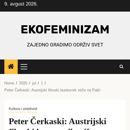
9. avgust 2026.
Skip
to
content
EKOFEMINIZAM
ZAJEDNO GRADIMO ODRŽIV SVET
Primary
Menu
Home
2025
jul
1
Peter Čerkaski: Austrijski filmski buntovnik stiže na Palić
Kultura i umetnost
Peter Čerkaski: Austrijski