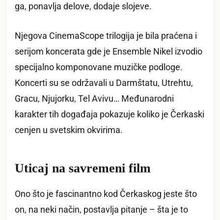
ga, ponavlja delove, dodaje slojeve.
Njegova CinemaScope trilogija je bila praćena i
serijom koncerata gde je Ensemble Nikel izvodio
specijalno komponovane muzičke podloge.
Koncerti su se održavali u Darmštatu, Utrehtu,
Gracu, Njujorku, Tel Avivu… Međunarodni
karakter tih događaja pokazuje koliko je Čerkaski
cenjen u svetskim okvirima.
Uticaj na savremeni film
Ono što je fascinantno kod Čerkaskog jeste što
on, na neki način, postavlja pitanje – šta je to