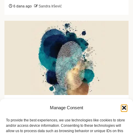
6 dana ago
Sandra Iršević
Kultura i umetnost
Manage Consent
Otisak umetnika 2026: U Cvijeti Zuzorić oko 200
umetnika
To provide the best experiences, we use technologies like cookies to store
and/or access device information. Consenting to these technologies will
7 dana ago
Sandra Iršević
allow us to process data such as browsing behavior or unique IDs on this