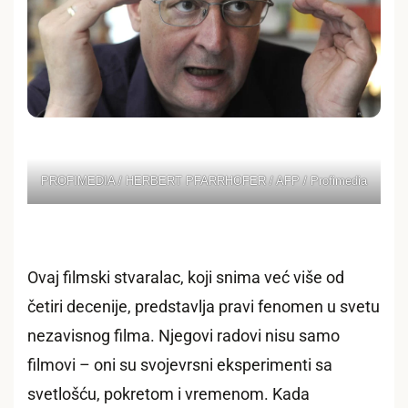
PROFIMEDIA / HERBERT PFARRHOFER / AFP / Profimedia
Ovaj filmski stvaralac, koji snima već više od
četiri decenije, predstavlja pravi fenomen u svetu
nezavisnog filma. Njegovi radovi nisu samo
filmovi – oni su svojevrsni eksperimenti sa
svetlošću, pokretom i vremenom. Kada