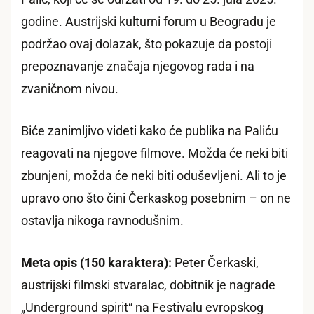
godine. Austrijski kulturni forum u Beogradu je
podržao ovaj dolazak, što pokazuje da postoji
prepoznavanje značaja njegovog rada i na
zvaničnom nivou.
Biće zanimljivo videti kako će publika na Paliću
reagovati na njegove filmove. Možda će neki biti
zbunjeni, možda će neki biti oduševljeni. Ali to je
upravo ono što čini Čerkaskog posebnim – on ne
ostavlja nikoga ravnodušnim.
Meta opis (150 karaktera):
Peter Čerkaski,
austrijski filmski stvaralac, dobitnik je nagrade
„Underground spirit“ na Festivalu evropskog