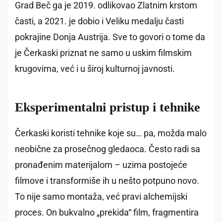
Grad Beč ga je 2019. odlikovao Zlatnim krstom
časti, a 2021. je dobio i Veliku medalju časti
pokrajine Donja Austrija. Sve to govori o tome da
je Čerkaski priznat ne samo u uskim filmskim
krugovima, već i u široj kulturnoj javnosti.
Eksperimentalni pristup i tehnike
Čerkaski koristi tehnike koje su… pa, možda malo
neobične za prosečnog gledaoca. Često radi sa
pronađenim materijalom – uzima postojeće
filmove i transformiše ih u nešto potpuno novo.
To nije samo montaža, već pravi alchemijski
proces. On bukvalno „prekida“ film, fragmentira