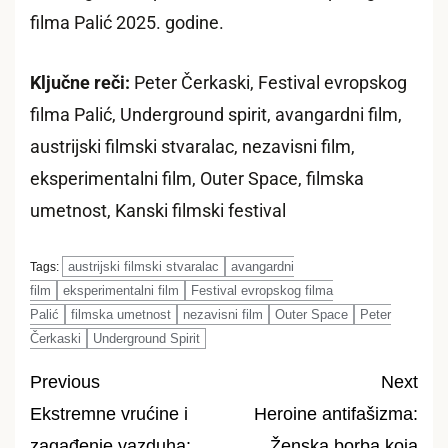
filma Palić 2025. godine.
Ključne reči:
Peter Čerkaski, Festival evropskog
filma Palić, Underground spirit, avangardni film,
austrijski filmski stvaralac, nezavisni film,
eksperimentalni film, Outer Space, filmska
umetnost, Kanski filmski festival
austrijski filmski stvaralac
avangardni
Tags:
film
eksperimentalni film
Festival evropskog filma
Palić
filmska umetnost
nezavisni film
Outer Space
Peter
Čerkaski
Underground Spirit
Previous
Next
Ekstremne vrućine i
Heroine antifašizma:
Post
zagađenje vazduha:
Ženska borba koja