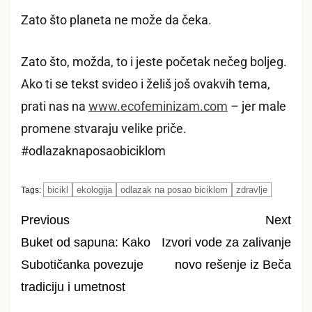
Zato što planeta ne može da čeka.
Zato što, možda, to i jeste početak nečeg boljeg.
Ako ti se tekst svideo i želiš još ovakvih tema,
prati nas na
www.ecofeminizam.com
– jer male
promene stvaraju velike priče.
#odlazaknaposaobiciklom
bicikl
ekologija
odlazak na posao biciklom
zdravlje
Tags:
Previous
Next
Buket od sapuna: Kako
Izvori vode za zalivanje
Post
Subotičanka povezuje
novo rešenje iz Beča
navigation
tradiciju i umetnost