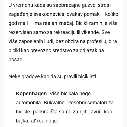
U vremenu kada su saobraćajne gužve, stres i
zagađenje svakodnevica, ovakav pomak – koliko
god mali – ima realan značaj. Biciklizam nije više
rezervisan samo za rekreaciju ili vikende. Sve
više zaposlenih ljudi, bez obzira na profesiju, bira
bicikl kao prevozno sredstvo za odlazak na
posao.
Neke gradove kao da su pravili biciklisti.
Kopenhagen
.Više bicikala nego
automobila. Bukvalno. Posebni semafori za
bicikle, parkirališta samo za njih. Zvuči kao
bajka, al’ realno je.