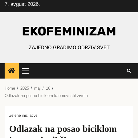
7. avgust 2026.
Skip
to
content
EKOFEMINIZAM
ZAJEDNO GRADIMO ODRŽIV SVET
Primary
Menu
Home
2025
maj
16
Odlazak na posao biciklom kao novi stil života
Zelene inicijative
Odlazak na posao biciklom