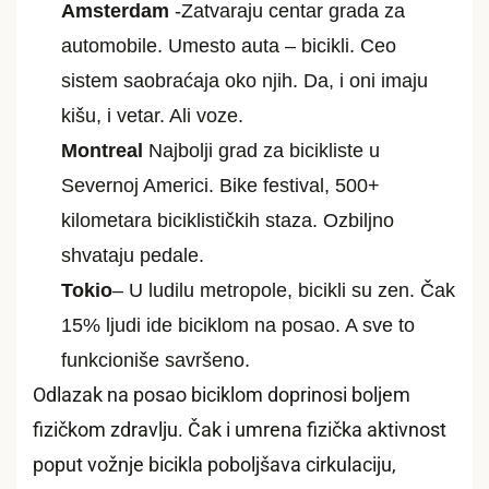
Amsterdam
-Zatvaraju centar grada za
automobile. Umesto auta – bicikli. Ceo
sistem saobraćaja oko njih. Da, i oni imaju
kišu, i vetar. Ali voze.
Montreal
Najbolji grad za bicikliste u
Severnoj Americi. Bike festival, 500+
kilometara biciklističkih staza. Ozbiljno
shvataju pedale.
Tokio
– U ludilu metropole, bicikli su zen. Čak
15% ljudi ide biciklom na posao. A sve to
funkcioniše savršeno.
Odlazak na posao biciklom doprinosi boljem
fizičkom zdravlju. Čak i umrena fizička aktivnost
poput vožnje bicikla poboljšava cirkulaciju,