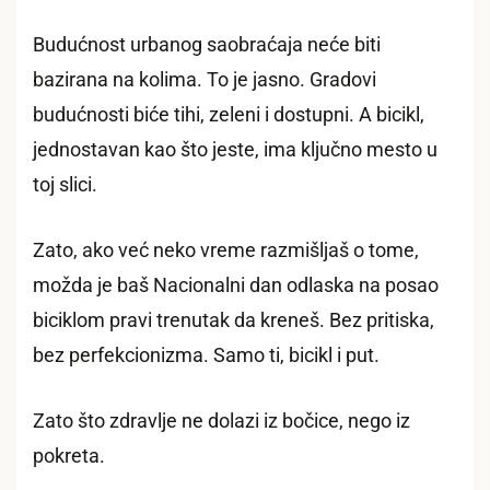
Budućnost urbanog saobraćaja neće biti
bazirana na kolima. To je jasno. Gradovi
budućnosti biće tihi, zeleni i dostupni. A bicikl,
jednostavan kao što jeste, ima ključno mesto u
toj slici.
Zato, ako već neko vreme razmišljaš o tome,
možda je baš Nacionalni dan odlaska na posao
biciklom pravi trenutak da kreneš. Bez pritiska,
bez perfekcionizma. Samo ti, bicikl i put.
Zato što zdravlje ne dolazi iz bočice, nego iz
pokreta.