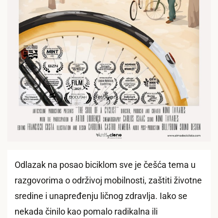
Odlazak na posao biciklom sve je češća tema u
razgovorima o održivoj mobilnosti, zaštiti životne
sredine i unapređenju ličnog zdravlja. Iako se
nekada činilo kao pomalo radikalna ili