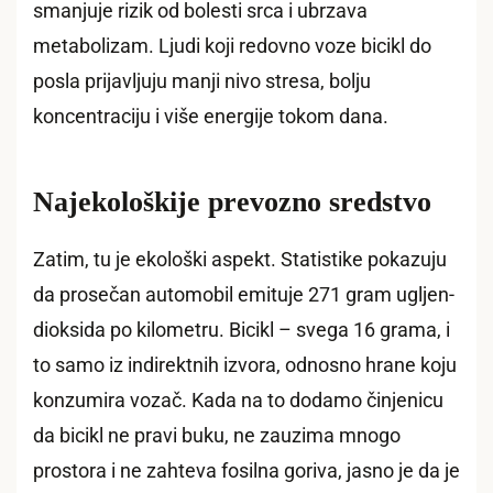
smanjuje rizik od bolesti srca i ubrzava
metabolizam. Ljudi koji redovno voze bicikl do
posla prijavljuju manji nivo stresa, bolju
koncentraciju i više energije tokom dana.
Najekološkije prevozno sredstvo
Zatim, tu je ekološki aspekt. Statistike pokazuju
da prosečan automobil emituje 271 gram ugljen-
dioksida po kilometru. Bicikl – svega 16 grama, i
to samo iz indirektnih izvora, odnosno hrane koju
konzumira vozač. Kada na to dodamo činjenicu
da bicikl ne pravi buku, ne zauzima mnogo
prostora i ne zahteva fosilna goriva, jasno je da je