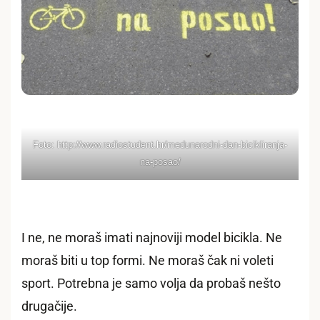
Foto: http://www.radiostudent.hr/medunarodni-dan-bicikliranja-
na-posao/
I ne, ne moraš imati najnoviji model bicikla. Ne
moraš biti u top formi. Ne moraš čak ni voleti
sport. Potrebna je samo volja da probaš nešto
drugačije.