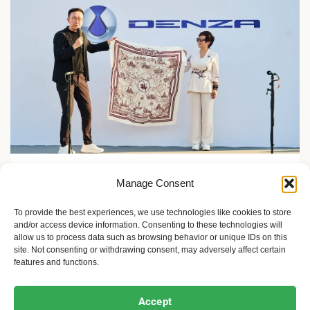
Zelene inicijative
Manage Consent
FLASH Charging: Šta znači punjenje baterije od 9
minuta?
To provide the best experiences, we use technologies like cookies to store
and/or access device information. Consenting to these technologies will
2 meseca ago
Sandra Iršević
allow us to process data such as browsing behavior or unique IDs on this
site. Not consenting or withdrawing consent, may adversely affect certain
features and functions.
Ekofeminizam
Ekologija i održivost
Kultura i umetnost
Accept