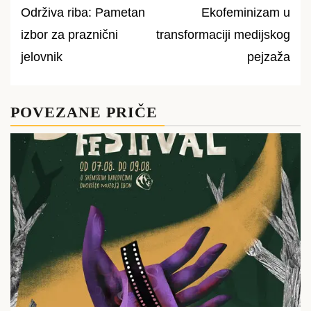
Održiva riba: Pametan
Ekofeminizam u
Post
izbor za praznični
transformaciji medijskog
navigation
jelovnik
pejzaža
POVEZANE PRIČE