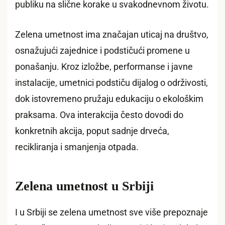
publiku na slične korake u svakodnevnom životu.
Zelena umetnost ima značajan uticaj na društvo,
osnažujući zajednice i podstičući promene u
ponašanju. Kroz izložbe, performanse i javne
instalacije, umetnici podstiču dijalog o održivosti,
dok istovremeno pružaju edukaciju o ekološkim
praksama. Ova interakcija često dovodi do
konkretnih akcija, poput sadnje drveća,
recikliranja i smanjenja otpada.
Zelena umetnost u Srbiji
I u Srbiji se zelena umetnost sve više prepoznaje