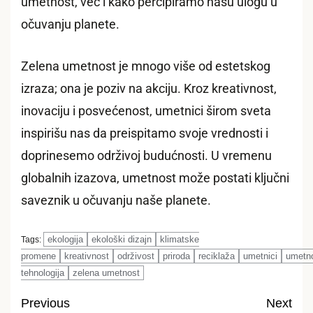
umetnost, već i kako percipiramo našu ulogu u
očuvanju planete.
Zelena umetnost je mnogo više od estetskog
izraza; ona je poziv na akciju. Kroz kreativnost,
inovaciju i posvećenost, umetnici širom sveta
inspirišu nas da preispitamo svoje vrednosti i
doprinesemo održivoj budućnosti. U vremenu
globalnih izazova, umetnost može postati ključni
saveznik u očuvanju naše planete.
ekologija
ekološki dizajn
klimatske
Tags:
promene
kreativnost
održivost
priroda
reciklaža
umetnici
umetn
tehnologija
zelena umetnost
Previous
Next