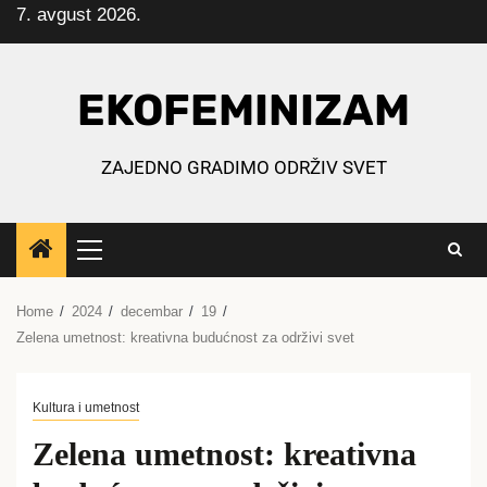
7. avgust 2026.
Skip
to
content
EKOFEMINIZAM
ZAJEDNO GRADIMO ODRŽIV SVET
Primary
Menu
Home
2024
decembar
19
Zelena umetnost: kreativna budućnost za održivi svet
Kultura i umetnost
Zelena umetnost: kreativna