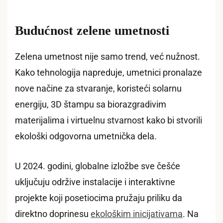
Budućnost zelene umetnosti
Zelena umetnost nije samo trend, već nužnost.
Kako tehnologija napreduje, umetnici pronalaze
nove načine za stvaranje, koristeći solarnu
energiju, 3D štampu sa biorazgradivim
materijalima i virtuelnu stvarnost kako bi stvorili
ekološki odgovorna umetnička dela.
U 2024. godini, globalne izložbe sve češće
uključuju održive instalacije i interaktivne
projekte koji posetiocima pružaju priliku da
direktno doprinesu
ekološkim inicijativama
. Na