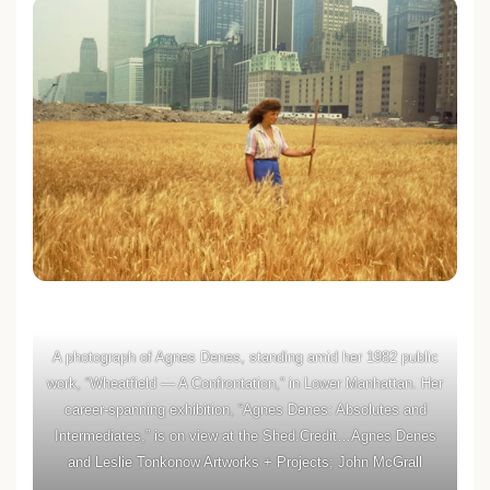
A photograph of Agnes Denes, standing amid her 1982 public
work, “Wheatfield — A Confrontation,” in Lower Manhattan. Her
career-spanning exhibition, “Agnes Denes: Absolutes and
Intermediates,” is on view at the Shed.Credit…Agnes Denes
and Leslie Tonkonow Artworks + Projects; John McGrall