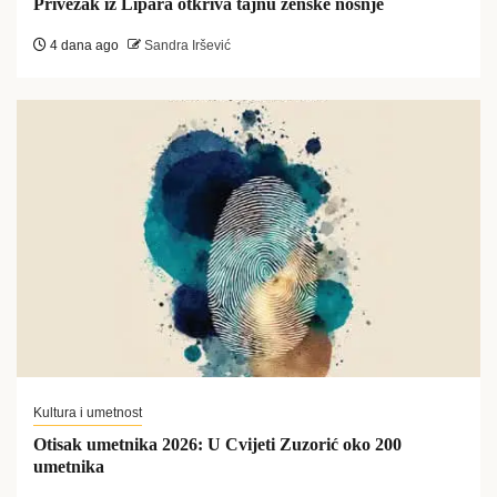
Privezak iz Lipara otkriva tajnu ženske nošnje
4 dana ago
Sandra Iršević
Kultura i umetnost
Otisak umetnika 2026: U Cvijeti Zuzorić oko 200
umetnika