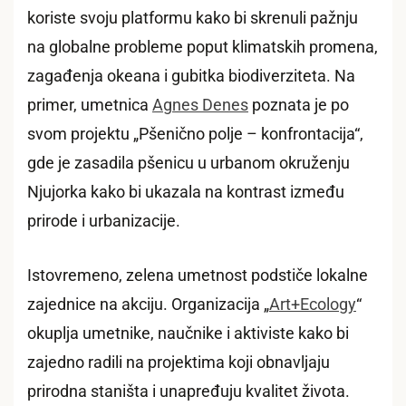
koriste svoju platformu kako bi skrenuli pažnju
na globalne probleme poput klimatskih promena,
zagađenja okeana i gubitka biodiverziteta. Na
primer, umetnica
Agnes Denes
poznata je po
svom projektu „Pšenično polje – konfrontacija“,
gde je zasadila pšenicu u urbanom okruženju
Njujorka kako bi ukazala na kontrast između
prirode i urbanizacije.
Istovremeno, zelena umetnost podstiče lokalne
zajednice na akciju. Organizacija „
Art+Ecology
“
okuplja umetnike, naučnike i aktiviste kako bi
zajedno radili na projektima koji obnavljaju
prirodna staništa i unapređuju kvalitet života.