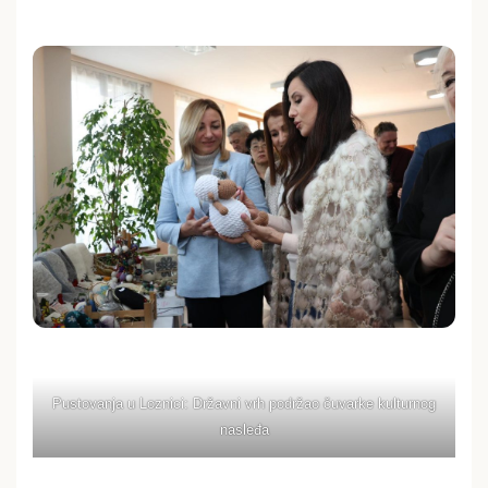
Pustovanja u Loznici: Državni vrh podržao čuvarke kulturnog
nasleđa