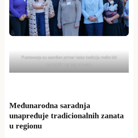
Pustovanja su savršen primer kako tradicija može biti
pokretač ruralnog razvoja.
Međunarodna saradnja
unapređuje tradicionalnih zanata
u regionu