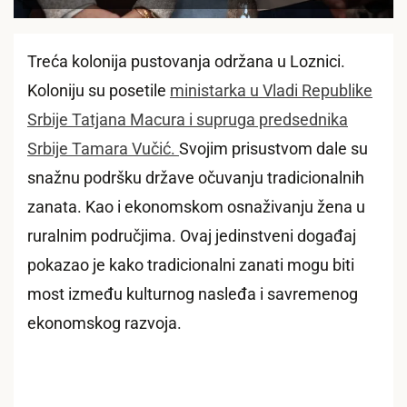
Treća kolonija pustovanja održana u Loznici.
Koloniju su posetile
ministarka u Vladi Republike
Srbije Tatjana Macura i supruga predsednika
Srbije Tamara Vučić.
Svojim prisustvom dale su
snažnu podršku države očuvanju tradicionalnih
zanata. Kao i ekonomskom osnaživanju žena u
ruralnim područjima. Ovaj jedinstveni događaj
pokazao je kako tradicionalni zanati mogu biti
most između kulturnog nasleđa i savremenog
ekonomskog razvoja.