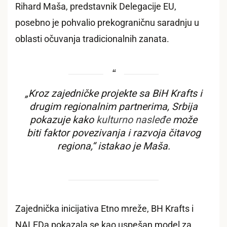
Rihard Maša, predstavnik Delegacije EU,
posebno je pohvalio prekograničnu saradnju u
oblasti očuvanja tradicionalnih zanata.
„Kroz zajedničke projekte sa BiH Krafts i
drugim regionalnim partnerima, Srbija
pokazuje kako
kulturno nasleđe
može
biti faktor povezivanja i razvoja čitavog
regiona,“ istakao je Maša.
Zajednička inicijativa Etno mreže, BH Krafts i
NALEDa pokazala se kao uspešan model za