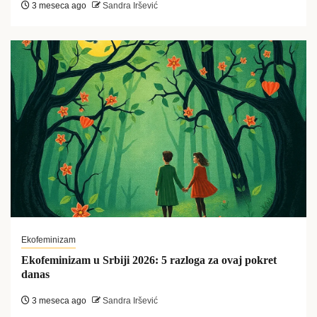
3 meseca ago
Sandra Iršević
Ekofeminizam
Ekofeminizam u Srbiji 2026: 5 razloga za ovaj pokret
danas
3 meseca ago
Sandra Iršević