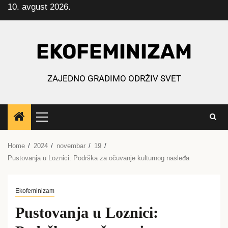
10. avgust 2026.
Skip
to
content
EKOFEMINIZAM
ZAJEDNO GRADIMO ODRŽIV SVET
Primary
Menu
Home
2024
novembar
19
Pustovanja u Loznici: Podrška za očuvanje kulturnog nasleđa
Ekofeminizam
Pustovanja u Loznici: