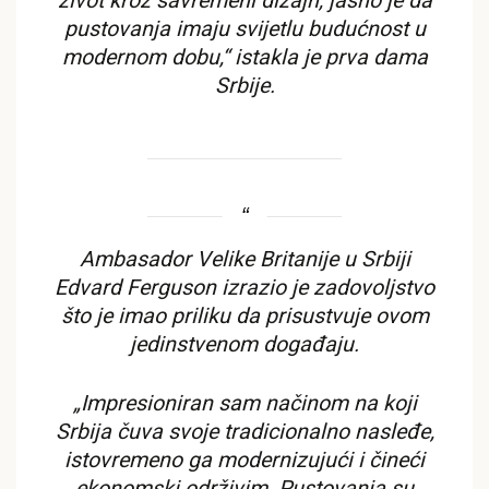
život kroz savremeni dizajn, jasno je da
pustovanja imaju svijetlu budućnost u
modernom dobu,“ istakla je prva dama
Srbije.
Ambasador Velike Britanije u Srbiji
Edvard Ferguson izrazio je zadovoljstvo
što je imao priliku da prisustvuje ovom
jedinstvenom događaju.
„Impresioniran sam načinom na koji
Srbija čuva svoje tradicionalno nasleđe,
istovremeno ga modernizujući i čineći
ekonomski održivim. Pustovanja su