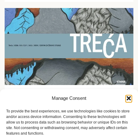
Ekofeminizam
Manage Consent
Promocija časopisa Treća u Etnografskom muzeju u
Zagrebu
To provide the best experiences, we use technologies like cookies to store
and/or access device information. Consenting to these technologies will
5 meseci ago
Sandra Iršević
allow us to process data such as browsing behavior or unique IDs on this
site. Not consenting or withdrawing consent, may adversely affect certain
features and functions.