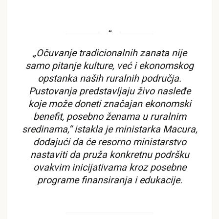
„Očuvanje tradicionalnih zanata nije
samo pitanje kulture, već i ekonomskog
opstanka naših ruralnih područja.
Pustovanja predstavljaju živo nasleđe
koje može doneti značajan ekonomski
benefit, posebno ženama u ruralnim
sredinama,“ istakla je ministarka Macura,
dodajući da će resorno ministarstvo
nastaviti da pruža konkretnu podršku
ovakvim inicijativama kroz posebne
programe finansiranja i edukacije.