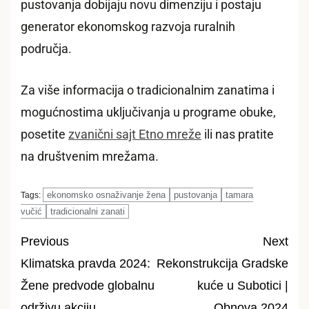
pustovanja dobijaju novu dimenziju i postaju
generator ekonomskog razvoja ruralnih
područja.
Za više informacija o tradicionalnim zanatima i
mogućnostima uključivanja u programe obuke,
posetite
zvanični sajt Etno mreže
ili nas pratite
na društvenim mrežama.
ekonomsko osnaživanje žena
pustovanja
tamara
Tags:
vučić
tradicionalni zanati
Previous
Next
Klimatska pravda 2024:
Rekonstrukcija Gradske
Post
Žene predvode globalnu
kuće u Subotici |
navigation
održivu akciju
Obnova 2024