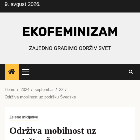
9. avgust 2026.
Skip
to
content
EKOFEMINIZAM
ZAJEDNO GRADIMO ODRŽIV SVET
Primary
Menu
Home
2024
septembar
22
Održiva mobilnost uz podršku Švedske
Zelene inicijative
Održiva mobilnost uz