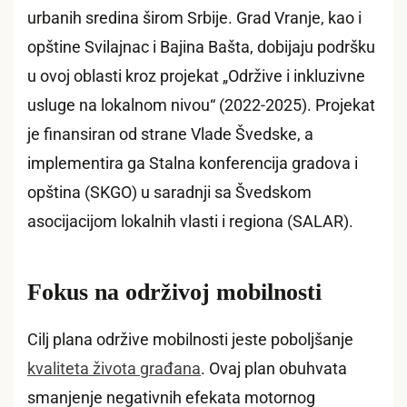
urbanih sredina širom Srbije. Grad Vranje, kao i
opštine Svilajnac i Bajina Bašta, dobijaju podršku
u ovoj oblasti kroz projekat „Održive i inkluzivne
usluge na lokalnom nivou“ (2022-2025). Projekat
je finansiran od strane Vlade Švedske, a
implementira ga Stalna konferencija gradova i
opština (SKGO) u saradnji sa Švedskom
asocijacijom lokalnih vlasti i regiona (SALAR).
Fokus na održivoj mobilnosti
Cilj plana održive mobilnosti jeste poboljšanje
kvaliteta života građana
. Ovaj plan obuhvata
smanjenje negativnih efekata motornog