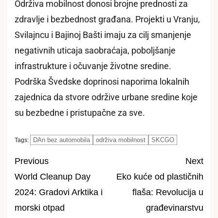
Održiva mobilnost donosi brojne prednosti za
zdravlje i bezbednost građana. Projekti u Vranju,
Svilajncu i Bajinoj Bašti imaju za cilj smanjenje
negativnih uticaja saobraćaja, poboljšanje
infrastrukture i očuvanje životne sredine.
Podrška Švedske doprinosi naporima lokalnih
zajednica da stvore održive urbane sredine koje
su bezbedne i pristupačne za sve.
DAn bez automobila
održiva mobilnost
SKCGO
Tags:
Previous
Next
World Cleanup Day
Eko kuće od plastičnih
Post
2024: Gradovi Arktika i
flaša: Revolucija u
navigation
morski otpad
građevinarstvu