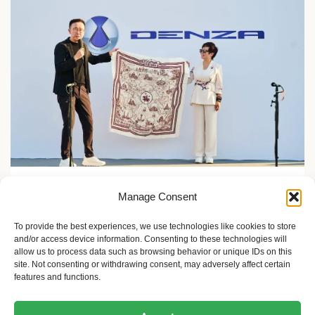
Zelene inicijative
Manage Consent
FLASH Charging: Šta znači punjenje baterije od 9
minuta?
To provide the best experiences, we use technologies like cookies to store
and/or access device information. Consenting to these technologies will
2 meseca ago
Sandra Iršević
allow us to process data such as browsing behavior or unique IDs on this
site. Not consenting or withdrawing consent, may adversely affect certain
features and functions.