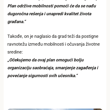
Plan održive mobilnosti pomoći će da se nađu
dugoročna rešenja i unapredi kvalitet života
građana.“
Takođe, on je naglasio da grad teži da postigne
ravnotežu između mobilnosti i očuvanja životne
sredine:
„Očekujemo da ovaj plan omogući bolju
organizaciju saobraćaja, smanjenje zagađenja i
povećanje sigurnosti svih učesnika.“