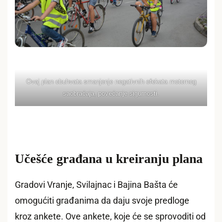
Ovaj plan obuhvata smanjenje negativnih efekata motornog
saobraćaja, povećanje sigurnosti.
Učešće građana u kreiranju plana
Gradovi Vranje, Svilajnac i Bajina Bašta će
omogućiti građanima da daju svoje predloge
kroz ankete. Ove ankete, koje će se sprovoditi od