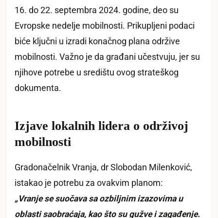
16. do 22. septembra 2024. godine, deo su
Evropske nedelje mobilnosti. Prikupljeni podaci
biće ključni u izradi konačnog plana održive
mobilnosti. Važno je da građani učestvuju, jer su
njihove potrebe u središtu ovog strateškog
dokumenta.
Izjave lokalnih lidera o održivoj
mobilnosti
Gradonačelnik Vranja, dr Slobodan Milenković,
istakao je potrebu za ovakvim planom:
„Vranje se suočava sa ozbiljnim izazovima u
oblasti saobraćaja, kao što su gužve i zagađenje.