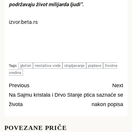
podržavaju život milijarda ljudi“.
izvor:beta.rs
glečeri
nestašiva vode
otopljavanje
poplave
životna
Tags:
sredina
Previous
Next
Na Sajmu kristala i Drvo
Stanje ptica saznaće se
Post
života
nakon popisa
navigation
POVEZANE PRIČE