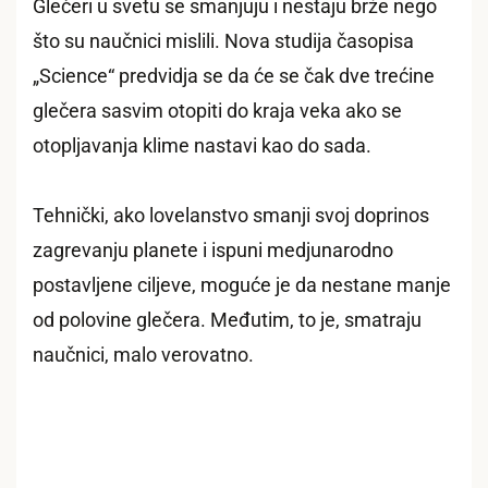
Glečeri u svetu se smanjuju i nestaju brže nego
što su naučnici mislili. Nova studija časopisa
„Science“ predvidja se da će se čak dve trećine
glečera sasvim otopiti do kraja veka ako se
otopljavanja klime nastavi kao do sada.
Tehnički, ako lovelanstvo smanji svoj doprinos
zagrevanju planete i ispuni medjunarodno
postavljene ciljeve, moguće je da nestane manje
od polovine glečera. Međutim, to je, smatraju
naučnici, malo verovatno.