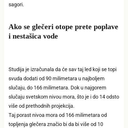
sagori.
Ako se glečeri otope prete poplave
i nestašica vode
Studija je izračunala da će sav taj led koji se topi
svuda dodati od 90 milimetara u najboljem
slučaju, do 166 milimetara. Dok u najgorem
slučaju svetskom nivou mora, što je i do 14 odsto
više od prethodnih projekcija.
Taj porast nivoa mora od 166 milimetara od
topljenja glečera značio bi da bi više od 10