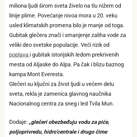
miliona ljudi širom sveta živelo na tlu nižem od
linije plime. Povećanje nivoa mora u 20. veku
usled klimatskih promena bilo je manje od toga.
Gubitak glečera znači i smanjenje zaliha vode za
veliki deo svetske populacije. Veći rizik od
poplava
i gubitak istorijskih ledom prekrivenih
mesta od Aljaske do Alpa. Pa čak i blizu baznog
kampa Mont Everesta.
Glečeri su ključni za život ljudi u većem delu
sveta, rekla je zamenica glavnog naučnika
Nacionalnog centra za sneg i led Tvila Mun.
Dodaje:
„glečeri obezbeđuju vodu za piće,
poljoprivredu, hidro’centrale i drugo čime