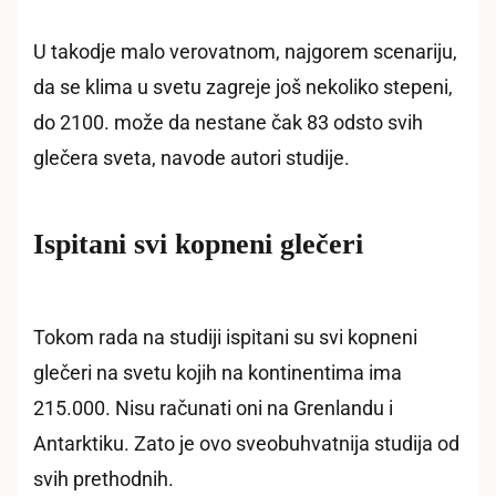
U takodje malo verovatnom, najgorem scenariju,
da se klima u svetu zagreje još nekoliko stepeni,
do 2100. može da nestane čak 83 odsto svih
glečera sveta, navode autori studije.
Ispitani svi kopneni glečeri
Tokom rada na studiji ispitani su svi kopneni
glečeri na svetu kojih na kontinentima ima
215.000. Nisu računati oni na Grenlandu i
Antarktiku. Zato je ovo sveobuhvatnija studija od
svih prethodnih.