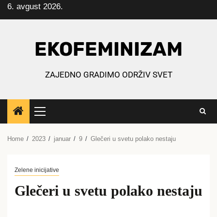
6. avgust 2026.
Skip
to
content
EKOFEMINIZAM
ZAJEDNO GRADIMO ODRŽIV SVET
Primary
Menu
Home
2023
januar
9
Glečeri u svetu polako nestaju
Zelene inicijative
Glečeri u svetu polako nestaju