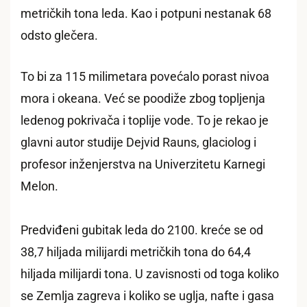
metričkih tona leda. Kao i potpuni nestanak 68
odsto glečera.
To bi za 115 milimetara povećalo porast nivoa
mora i okeana. Već se poodiže zbog topljenja
ledenog pokrivača i toplije vode. To je rekao je
glavni autor studije Dejvid Rauns, glaciolog i
profesor inženjerstva na Univerzitetu Karnegi
Melon.
Predviđeni gubitak leda do 2100. kreće se od
38,7 hiljada milijardi metričkih tona do 64,4
hiljada milijardi tona. U zavisnosti od toga koliko
se Zemlja zagreva i koliko se uglja, nafte i gasa