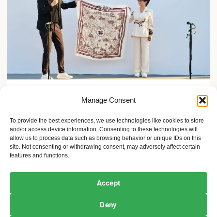
Zelene inicijative
Manage Consent
FLASH Charging: Šta znači punjenje baterije od 9
minuta?
To provide the best experiences, we use technologies like cookies to store
and/or access device information. Consenting to these technologies will
2 meseca ago
Sandra Iršević
allow us to process data such as browsing behavior or unique IDs on this
site. Not consenting or withdrawing consent, may adversely affect certain
features and functions.
Ekofeminizam
Ekologija i održivost
Kultura i umetnost
Accept
Projekti i Društvo
Deny