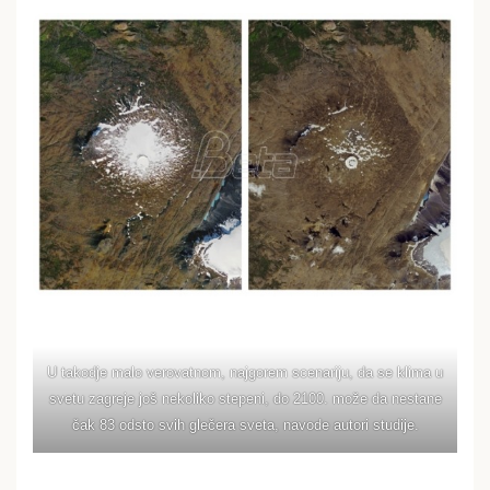
U takodje malo verovatnom, najgorem scenariju, da se klima u
svetu zagreje još nekoliko stepeni, do 2100. može da nestane
čak 83 odsto svih glečera sveta, navode autori studije.