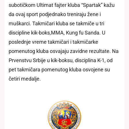
subotičkom Ultimat fajter kluba “Spartak” kažu
da ovaj sport podjednako treniraju žene i
muškarci. Takmičari kluba se takmiče u tri
discipline kik-boks,MMA, Kung fu Sanda. U
poslednje vreme takmičari i takmičarke
pomenutog kluba osvajaju zavidne rezultate. Na
Prvenstvu Srbije u kik-boksu, disciplina K-1, od
pet takmičara pomenutog kluba osvojene su
četiri medalje.