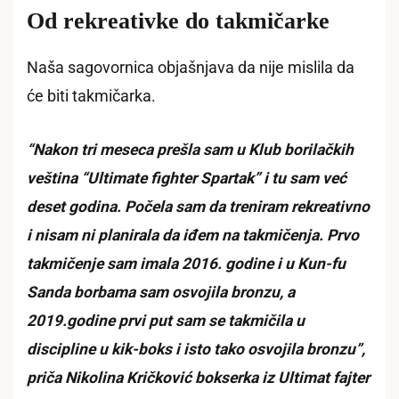
Od rekreativke do takmičarke
Naša sagovornica objašnjava da nije mislila da
će biti takmičarka.
“Nakon tri meseca prešla sam u Klub borilačkih
veština “Ultimate fighter Spartak” i tu sam već
deset godina. Počela sam da treniram rekreativno
i nisam ni planirala da iđem na takmičenja. Prvo
takmičenje sam imala 2016. godine i u Kun-fu
Sanda borbama sam osvojila bronzu, a
2019.godine prvi put sam se takmičila u
discipline u kik-boks i isto tako osvojila bronzu”,
priča Nikolina Kričković bokserka iz Ultimat fajter