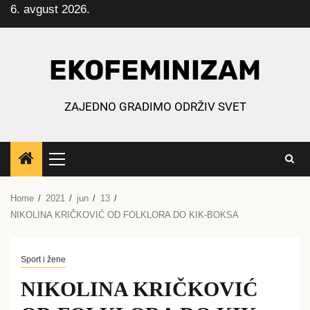
6. avgust 2026.
Skip
to
content
EKOFEMINIZAM
ZAJEDNO GRADIMO ODRŽIV SVET
Primary
Menu
Home
2021
jun
13
NIKOLINA KRIČKOVIĆ OD FOLKLORA DO KIK-BOKSA
Sport i žene
NIKOLINA KRIČKOVIĆ