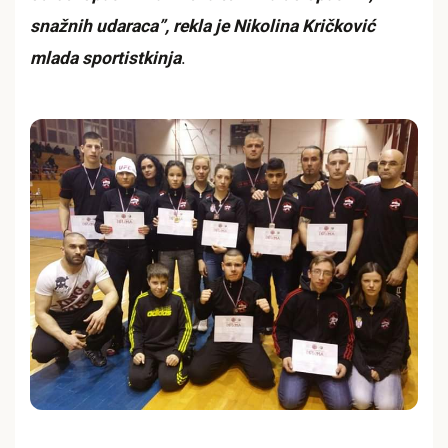
snažnih udaraca”, rekla je Nikolina Kričković
mlada sportistkinja
.