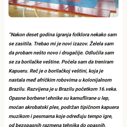
“Nakon deset godina igranja folklora nekako sam
se zasitila. Trebao mi je novi izazov. Želela sam
da probam nešto novo i drugačije. Odlučila sam
se za borilačke veštine. Počela sam da treniram
Kapueru. Reč je o borilačkoj veštini, koja je
nastala međ afričkim robovima u kolonijalnom
Brazilu. Razvijena je u Brazilu početkom 16.veka.
Opasne borbene
t
ehnike su kamuflirane u lep,
moćan akrobatski ples, podržan tipičnom kapuera
muzikom i pesmama koje određuju tempo igre,
od bezopasnih razmena tehnika do opasnih,