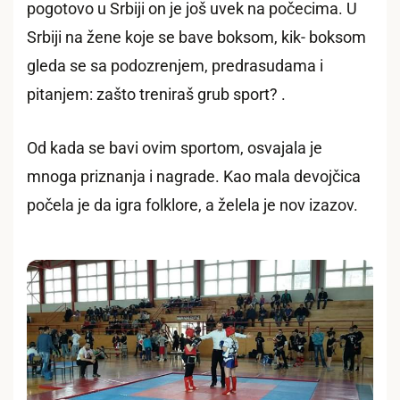
pogotovo u Srbiji on je još uvek na počecima. U
Srbiji na žene koje se bave boksom, kik- boksom
gleda se sa podozrenjem, predrasudama i
pitanjem: zašto treniraš grub sport? .
Od kada se bavi ovim sportom, osvajala je
mnoga priznanja i nagrade. Kao mala devojčica
počela je da igra folklore, a želela je nov izazov.