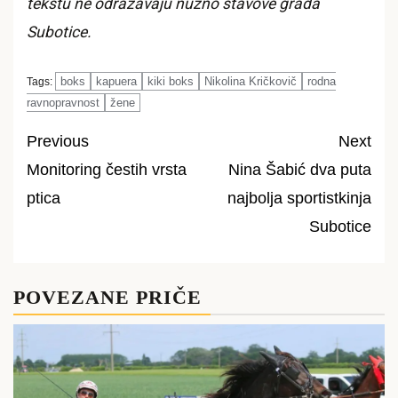
tekstu ne odražavaju nužno stavove grada
Subotice.
boks
kapuera
kiki boks
Nikolina Kričkovič
rodna
Tags:
ravnopravnost
žene
Previous
Next
Monitoring čestih vrsta
Nina Šabić dva puta
Post
ptica
najbolja sportistkinja
navigation
Subotice
POVEZANE PRIČE