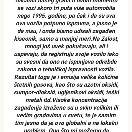
Ulicama našeg grada u ovom momentu
se vozi skoro tri puta više automobila
nego 1995. godine, pa čak i da su sva
ova vozila potpuno ispravna, a jasno je
da nisu, i onda bismo udisali zagađen
kiseonik, samo u manjoj meri.Na žalost,
mnogi još uvek pokušavaju, ali i
uspevaju, da registruju svoje vozilo iako
su svesni da ono ne ispunjava odrebde
zakona o tehničkoj ispravnosti vozila.
Rezultat toga je i emisija velike količine
štetnih gasova, kao što su azotni oksidi,
sumpor-dioksid, ugljenikovi oksidi, teški
metali itd.Visoke koncentracije
zagađenja izražene su u svim velikim ili
većim gradovima u svetu, te je samim
tim jasno da je ovo globalni a ne lokalni
problem. Ono što mi možemo da