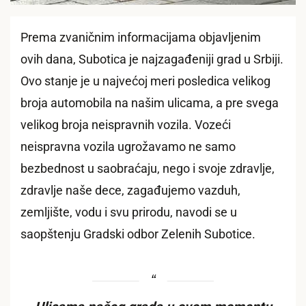
Prema zvaničnim informacijama objavljenim
ovih dana, Subotica je najzagađeniji grad u Srbiji.
Ovo stanje je u najvećoj meri posledica velikog
broja automobila na našim ulicama, a pre svega
velikog broja neispravnih vozila. Vozeći
neispravna vozila ugrožavamo ne samo
bezbednost u saobraćaju, nego i svoje zdravlje,
zdravlje naše dece, zagađujemo vazduh,
zemljište, vodu i svu prirodu, navodi se u
saopštenju Gradski odbor Zelenih Subotice.