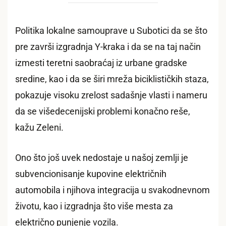
Politika lokalne samouprave u Subotici da se što
pre završi izgradnja Y-kraka i da se na taj način
izmesti teretni saobraćaj iz urbane gradske
sredine, kao i da se širi mreža biciklističkih staza,
pokazuje visoku zrelost sadašnje vlasti i nameru
da se višedecenijski problemi konačno reše,
kažu Zeleni.
Ono što još uvek nedostaje u našoj zemlji je
subvencionisanje kupovine električnih
automobila i njihova integracija u svakodnevnom
životu, kao i izgradnja što više mesta za
električno punjenje vozila.