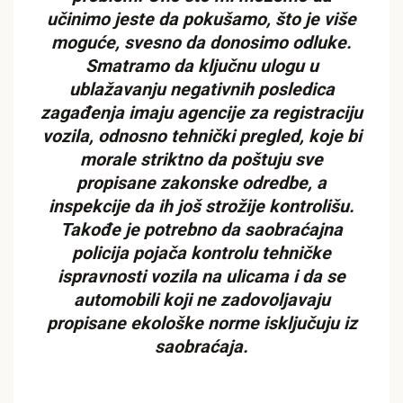
učinimo jeste da pokušamo, što je više
moguće, svesno da donosimo odluke.
Smatramo da ključnu ulogu u
ublažavanju negativnih posledica
zagađenja imaju agencije za registraciju
vozila, odnosno tehnički pregled, koje bi
morale striktno da poštuju sve
propisane zakonske odredbe, a
inspekcije da ih još strožije kontrolišu.
Takođe je potrebno da saobraćajna
policija pojača kontrolu tehničke
ispravnosti vozila na ulicama i da se
automobili koji ne zadovoljavaju
propisane ekološke norme isključuju iz
saobraćaja.