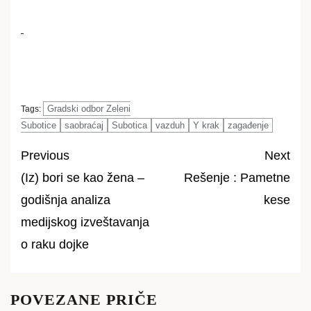
Gradski odbor Zeleni
Tags:
Subotice
saobraćaj
Subotica
vazduh
Y krak
zagađenje
Previous
Next
(Iz) bori se kao žena –
Rešenje : Pametne
Post
godišnja analiza
kese
navigation
medijskog izveštavanja
o raku dojke
POVEZANE PRIČE