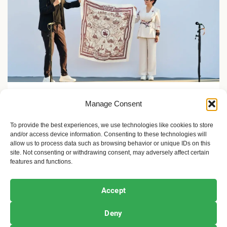
Zelene inicijative
Manage Consent
FLASH Charging: Šta znači punjenje baterije od 9
minuta?
To provide the best experiences, we use technologies like cookies to store
and/or access device information. Consenting to these technologies will
2 meseca ago
Sandra Iršević
allow us to process data such as browsing behavior or unique IDs on this
site. Not consenting or withdrawing consent, may adversely affect certain
features and functions.
Ekofeminizam
Ekologija i održivost
Kultura i umetnost
Accept
Projekti i Društvo
Deny