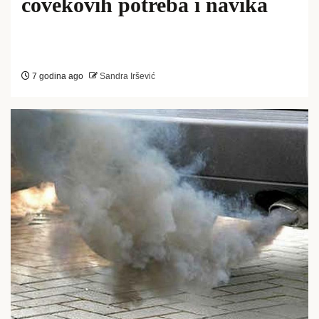
čovekovih potreba i navika
7 godina ago
Sandra Iršević