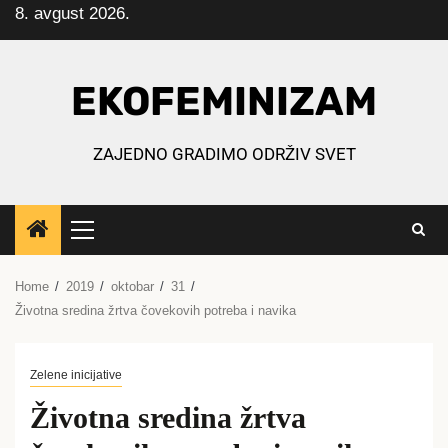
8. avgust 2026.
Skip
to
content
EKOFEMINIZAM
ZAJEDNO GRADIMO ODRŽIV SVET
Primary
Menu
Home
2019
oktobar
31
Životna sredina žrtva čovekovih potreba i navika
Zelene inicijative
Životna sredina žrtva