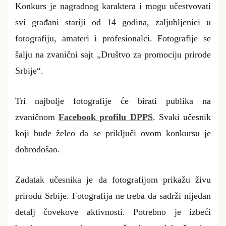
Konkurs je nagradnog karaktera i mogu učestvovati
svi građani stariji od 14 godina, zaljubljenici u
fotografiju, amateri i profesionalci. Fotografije se
šalju na zvanični sajt „Društvo za promociju prirode
Srbije“.
Tri najbolje fotografije će birati publika na
zvaničnom
Facebook profilu DPPS
. Svaki učesnik
koji bude želeo da se priključi ovom konkursu je
dobrodošao.
Zadatak učesnika je da fotografijom prikažu živu
prirodu Srbije. Fotografija ne treba da sadrži nijedan
detalj čovekove aktivnosti. Potrebno je izbeći