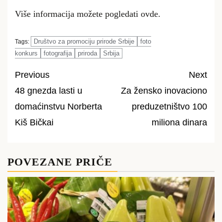
Više informacija možete pogledati
ovde.
Društvo za promociju prirode Srbije
foto
Tags:
konkurs
fotografija
priroda
Srbija
Previous
Next
48 gnezda lasti u
Za žensko inovaciono
Post
domaćinstvu Norberta
preduzetništvo 100
navigation
Kiš Bičkai
miliona dinara
POVEZANE PRIČE