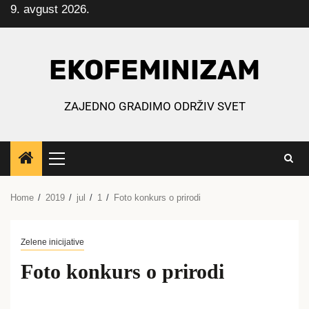
9. avgust 2026.
Skip
to
content
EKOFEMINIZAM
ZAJEDNO GRADIMO ODRŽIV SVET
Primary
Menu
Home
2019
jul
1
Foto konkurs o prirodi
Zelene inicijative
Foto konkurs o prirodi