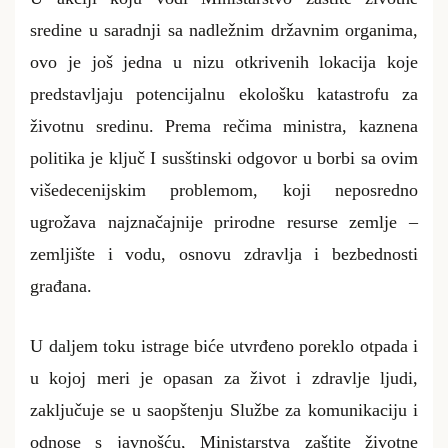
sredine u saradnji sa nadležnim državnim organima,
ovo je još jedna u nizu otkrivenih lokacija koje
predstavljaju potencijalnu ekološku katastrofu za
životnu sredinu. Prema rečima ministra, kaznena
politika je ključ I susštinski odgovor u borbi sa ovim
višedecenijskim problemom, koji neposredno
ugrožava najznačajnije prirodne resurse zemlje –
zemljište i vodu, osnovu zdravlja i bezbednosti
građana.
U daljem toku istrage biće utvrđeno poreklo otpada i
u kojoj meri je opasan za život i zdravlje ljudi,
zaključuje se u saopštenju Službe za komunikaciju i
odnose s javnošću, Ministarstva zaštite životne