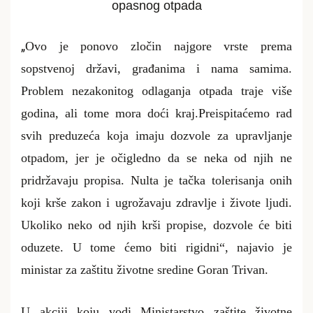
opasnog otpada
„
Ovo je ponovo zločin najgore vrste prema
sopstvenoj državi, građanima i nama samima.
Problem nezakonitog odlaganja otpada traje više
godina, ali tome mora doći kraj.Preispitaćemo rad
svih preduzeća koja imaju dozvole za upravljanje
otpadom, jer je očigledno da se neka od njih ne
pridržavaju propisa. Nulta je tačka tolerisanja onih
koji krše zakon i ugrožavaju zdravlje i živote ljudi.
Ukoliko neko od njih krši propise, dozvole će biti
oduzete. U tome ćemo biti rigidni“, najavio je
ministar za zaštitu životne sredine Goran Trivan.
U akciji koju vodi Ministarstvo zaštite životne