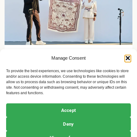
Zelene inicijative
Manage Consent
FLASH Charging: Šta znači punjenje baterije od 9
minuta?
To provide the best experiences, we use technologies like cookies to store
and/or access device information. Consenting to these technologies will
2 meseca ago
Sandra Iršević
allow us to process data such as browsing behavior or unique IDs on this
site. Not consenting or withdrawing consent, may adversely affect certain
features and functions.
Ekofeminizam
Ekologija i održivost
Kultura i umetnost
Accept
Projekti i Društvo
Deny
Copyright © All rights reserved.
|
Newsphere
by AF