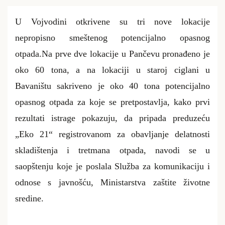
U Vojvodini otkrivene su tri nove lokacije
nepropisno smeštenog potencijalno opasnog
otpada.Na prve dve lokacije u Pančevu pronađeno je
oko 60 tona, a na lokaciji u staroj ciglani u
Bavaništu sakriveno je oko 40 tona potencijalno
opasnog otpada za koje se pretpostavlja, kako prvi
rezultati istrage pokazuju, da pripada preduzeću
„Eko 21“ registrovanom za obavljanje delatnosti
skladištenja i tretmana otpada, navodi se u
saopštenju koje je poslala Služba za komunikaciju i
odnose s javnošću, Ministarstva zaštite životne
sredine.