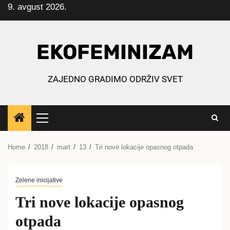
9. avgust 2026.
Skip
to
content
EKOFEMINIZAM
ZAJEDNO GRADIMO ODRŽIV SVET
Primary
Menu
Home
2018
mart
13
Tri nove lokacije opasnog otpada
Zelene inicijative
Tri nove lokacije opasnog
otpada