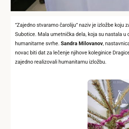
“
Zajedno stvaramo čaroliju“ naziv je izložbe koju z
Subotice. Mala umetnička dela, koja su nastala u o
humanitarne svrhe.
Sandra Milovanov
, nastavni
c
novac biti dat za lečenje njihove koleginice Dragi
zajedno realizovali humanitarnu izložbu.