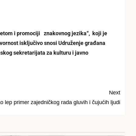
tetom i promociji znakovnog jezika“, koji je
vornost isključivo snosi Udruženje građana
skog sekretarijata za kulturu i javno
Next
lep primer zajedničkog rada gluvih i čujućih ljudi