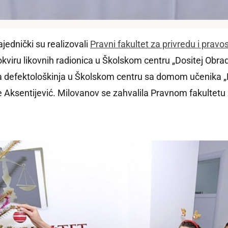
ajednički su realizovali
Pravni fakultet za privredu i prav
kviru likovnih radionica u Školskom centru „Dositej Obrad
a
defektolo
škinja
u Školskom centru sa domom učenika „D
ce Aksentijević. Milovanov se zahvalila Pravnom fakultetu 