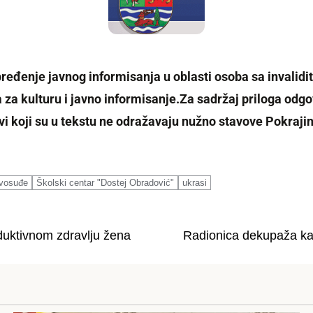
pređenje javnog informisanja u oblasti osoba sa invalidi
za kulturu i javno informisanje.
Za sadržaj priloga odgo
vi koji su u tekstu ne odražavaju nužno stavove Pokrajin
avosuđe
Školski centar "Dostej Obradović"
ukrasi
duktivnоm zdrаvlјu žеnа
Radionica dekupaža kao 