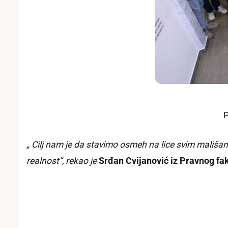
P
„ Cilj nam je da stavimo osmeh na lice svim mališan
realnost”,
rekao je
Srđan Cvijanović iz Pravnog fak