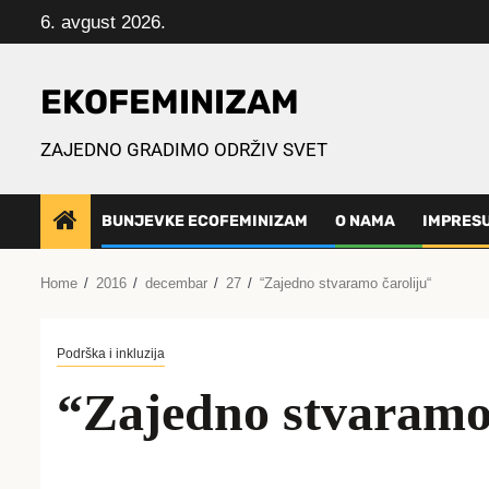
Skip
6. avgust 2026.
to
content
EKOFEMINIZAM
ZAJEDNO GRADIMO ODRŽIV SVET
BUNJEVKE ECOFEMINIZAM
O NAMA
IMPRES
Home
2016
decembar
27
“Zajedno stvaramo čaroliju“
Podrška i inkluzija
“Zajedno stvaramo 