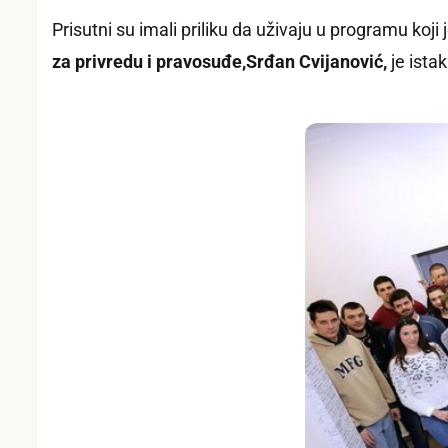
Prisutni su imali priliku da uživaju u programu koji
za privredu i pravosuđ
e
,
Srđan Cvijanović,
je ista