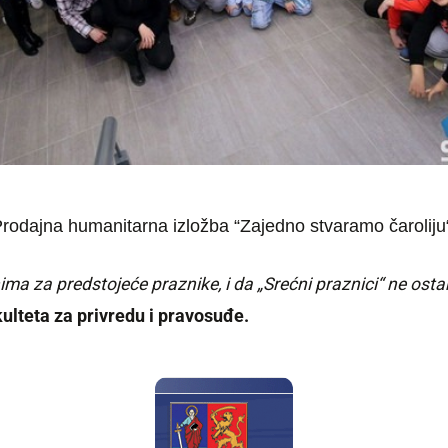
rodajna humanitarna izložba “Zajedno stvaramo čaroliju
ima za predstojeće praznike, i da „Srećni praznici“ ne ost
ulteta za privredu i pravosuđe.