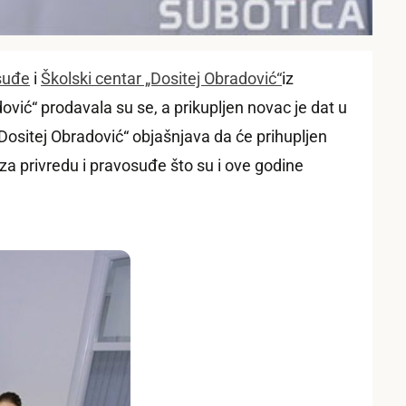
osuđe
i
Školski centar „Dositej Obradović“
iz
ović“ prodavala su se, a prikupljen novac je dat u
ositej Obradović“
objašnjava da će prihupljen
za privredu i pravosuđe što su i ove godine