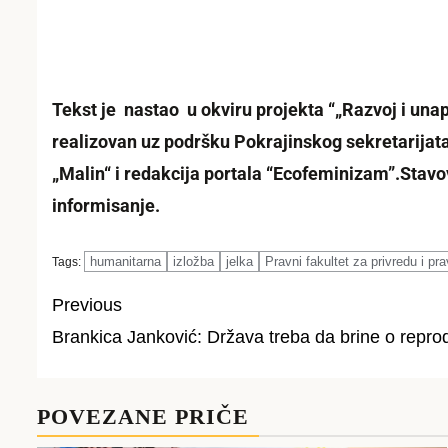
Tekst je nastao u okviru projekta “„Razvoj i una
realizovan uz podršku Pokrajinskog sekretarijata 
„Malin“ i redakcija portala “Ecofeminizam”.
Stavo
informisanje.
humanitarna
izložba
jelka
Pravni fakultet za privredu i pr
Tags:
Previous
Brankica Janković: Držаvа trеbа dа brinе о rеprо
Post
navigation
POVEZANE PRIČE