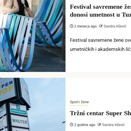
Festival savremene že
donosi umetnost u Tu
2 meseca ago
Sandra Iršević
Festival savremene žene ove
umetničkih i akademskih lič
Sport i žene
Tržni centar Super Sh
2 godine ago
Sandra Iršević