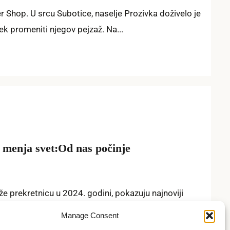
r Shop. U srcu Subotice, naselje Prozivka doživelo je
ek promeniti njegov pejzaž. Na...
 menja svet:Od nas počinje
e prekretnicu u 2024. godini, pokazuju najnoviji
 i regiona, žene preuzimaju vodeću ulogu...
Manage Consent