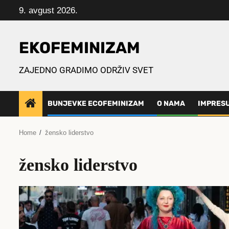
Skip
9. avgust 2026.
to
content
EKOFEMINIZAM
ZAJEDNO GRADIMO ODRŽIV SVET
BUNJEVKE ECOFEMINIZAM
O NAMA
IMPRES
Home
žensko liderstvo
žensko liderstvo