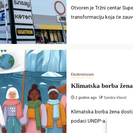
Otvoren je Tržni centar Supe
transformaciju koja će zauv
Ekofeminizam
Klimatska borba žena
2 godine ago
Sandra Iršević
Klimatska borba žena dostiž
podaci UNDP-a. Širom Srbije