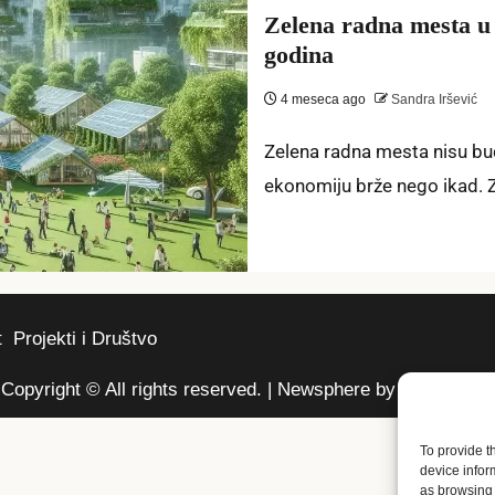
Zelena radna mesta u 
godina
4 meseca ago
Sandra Iršević
Zelena radna mesta nisu bu
ekonomiju brže nego ikad. Z
t
Projekti i Društvo
Copyright © All rights reserved.
|
Newsphere
by AF themes.
To provide t
device infor
as browsing 