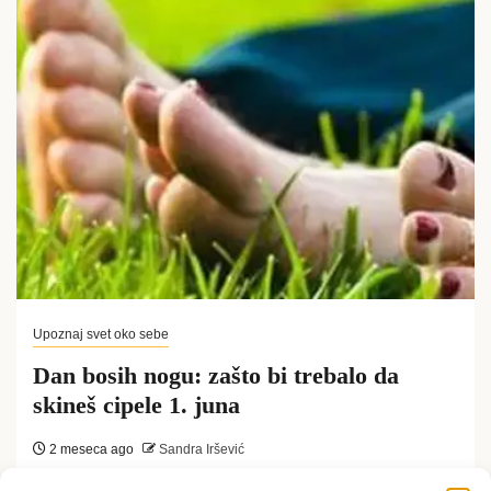
Upoznaj svet oko sebe
Dan bosih nogu: zašto bi trebalo da
skineš cipele 1. juna
2 meseca ago
Sandra Iršević