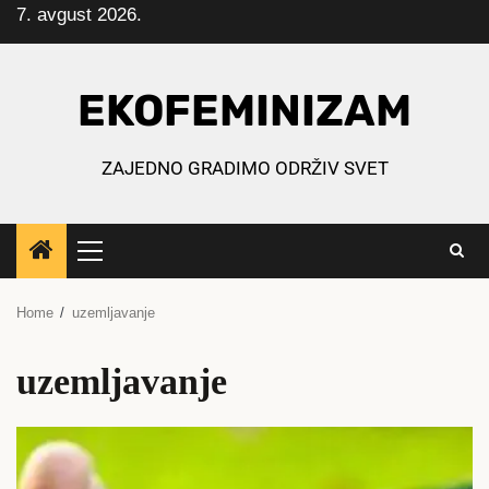
7. avgust 2026.
Skip
to
content
EKOFEMINIZAM
ZAJEDNO GRADIMO ODRŽIV SVET
Primary
Menu
Home
uzemljavanje
uzemljavanje