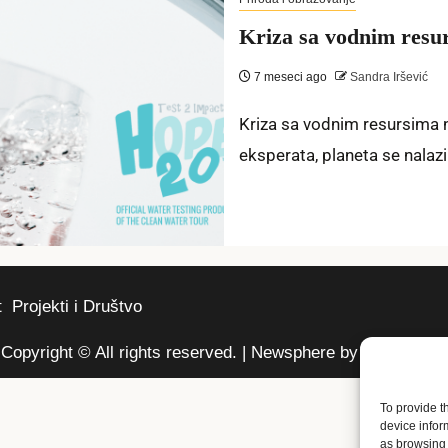
Kriza sa vodnim resu
7 meseci ago
Sandra Iršević
Kriza sa vodnim resursima n
eksperata, planeta se nalazi
t
Projekti i Društvo
Copyright © All rights reserved.
|
Newsphere
by AF themes.
To provide t
device infor
as browsing 