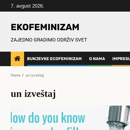
Skip
7. avgust 2026.
to
content
EKOFEMINIZAM
ZAJEDNO GRADIMO ODRŽIV SVET
BUNJEVKE ECOFEMINIZAM
O NAMA
IMPRES
Home
un izveštaj
un izveštaj