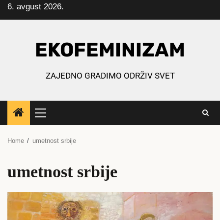
6. avgust 2026.
Skip
to
content
EKOFEMINIZAM
ZAJEDNO GRADIMO ODRŽIV SVET
Primary
Menu
Home
umetnost srbije
umetnost srbije