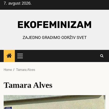
7. avgust 2026.
Skip
to
content
EKOFEMINIZAM
ZAJEDNO GRADIMO ODRŽIV SVET
Primary
Menu
Home
Tamara Alves
Tamara Alves