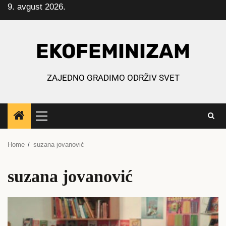
9. avgust 2026.
Skip
to
content
EKOFEMINIZAM
ZAJEDNO GRADIMO ODRŽIV SVET
Primary
Menu
Home
suzana jovanović
suzana jovanović