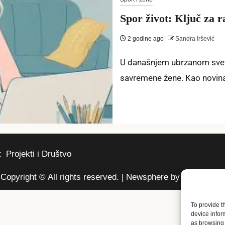
Spor život: Ključ za
2 godine ago
Sandra Iršević
U današnjem ubrzanom svetu,
savremene žene. Kao novina
t
Projekti i Društvo
Copyright © All rights reserved.
|
Newsphere
by AF themes.
To provide t
device infor
as browsing 