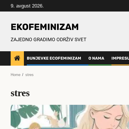
Skip
9. avgust 2026.
to
content
EKOFEMINIZAM
ZAJEDNO GRADIMO ODRŽIV SVET
BUNJEVKE ECOFEMINIZAM
O NAMA
IMPRES
Home
stres
stres