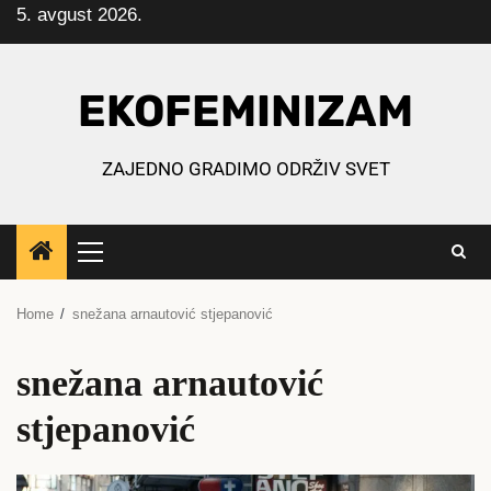
5. avgust 2026.
Skip
to
content
EKOFEMINIZAM
ZAJEDNO GRADIMO ODRŽIV SVET
Primary
Menu
Home
snežana arnautović stjepanović
snežana arnautović
stjepanović