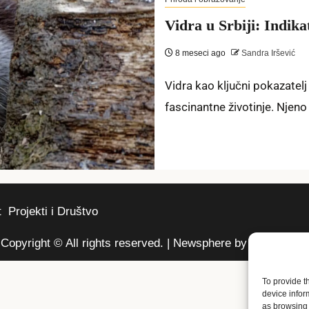
Vidra u Srbiji: Indika
8 meseci ago
Sandra Iršević
Vidra kao ključni pokazatel
fascinantne životinje. Njeno
t
Projekti i Društvo
Copyright © All rights reserved.
|
Newsphere
by AF themes.
To provide t
device infor
as browsing 