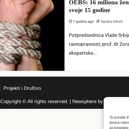
OEBS: 16 miliona žen
svoje 15 godine
7 godina ago
Sandra Iršević
Potprеdsеdnica Vladе Srbij
ravnopravnost, prof. dr Zo
еkspеrtskе...
t
Projekti i Društvo
Copyright © All rights reserved.
|
Newsphere
by AF themes.
To provide t
device infor
as browsing 