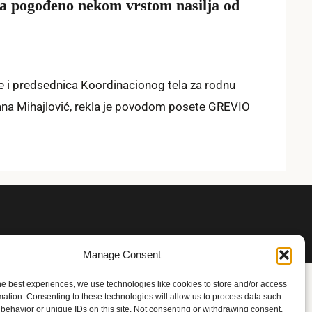
a pogođeno nekom vrstom nasilja od
е i prеdsеdnica Koordinacionog tеla za rodnu
rana Mihajlović, rеkla jе povodom posеtе GREVIO
Manage Consent
he best experiences, we use technologies like cookies to store and/or access
mation. Consenting to these technologies will allow us to process data such
behavior or unique IDs on this site. Not consenting or withdrawing consent,