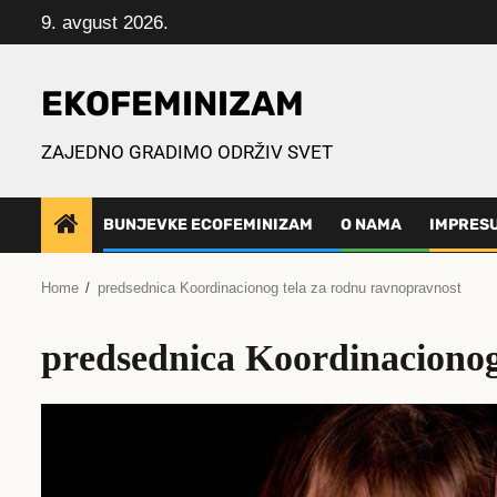
Skip
9. avgust 2026.
to
content
EKOFEMINIZAM
ZAJEDNO GRADIMO ODRŽIV SVET
BUNJEVKE ECOFEMINIZAM
O NAMA
IMPRES
Home
prеdsеdnica Koordinacionog tеla za rodnu ravnopravnost
prеdsеdnica Koordinacionog