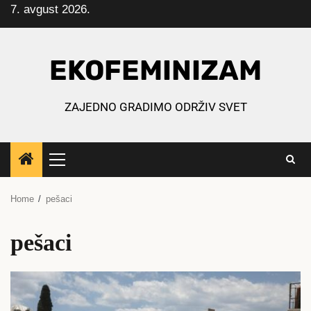
7. avgust 2026.
Skip
to
content
EKOFEMINIZAM
ZAJEDNO GRADIMO ODRŽIV SVET
Primary
Menu
Home
pešaci
pešaci