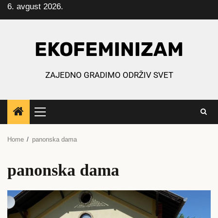
6. avgust 2026.
Skip
to
content
EKOFEMINIZAM
ZAJEDNO GRADIMO ODRŽIV SVET
Primary
Menu
Home
panonska dama
panonska dama