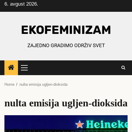
6. avgust 2026.
Skip
to
content
EKOFEMINIZAM
ZAJEDNO GRADIMO ODRŽIV SVET
Primary
Menu
Home
nulta emisija ugljen-dioksida
nulta emisija ugljen-dioksida