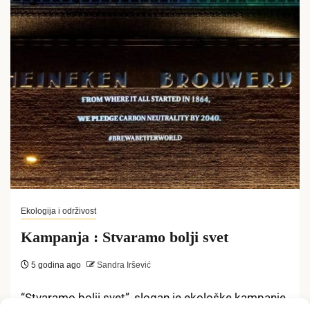
Ekologija i održivost
Kampanja : Stvaramo bolji svet
5 godina ago
Sandra Iršević
“Stvaramo bolji svet”, slogan je ekološke kampanje