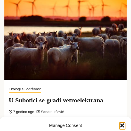
Ekologija i održivost
U Subotici se gradi vetroelektrana
7 godina ago
Sandra Iršević
U Evropi prva vetrenjača pojavila se u 12.veku,a za
Manage Consent