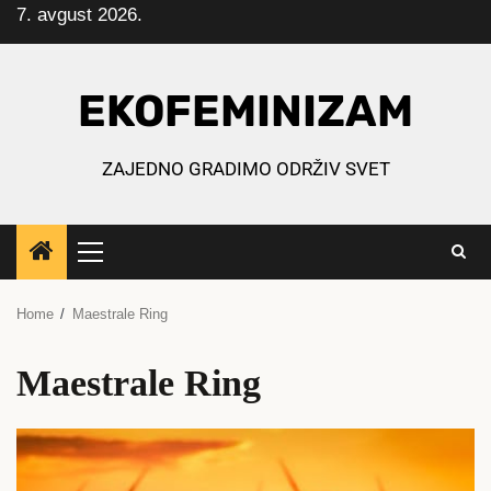
7. avgust 2026.
Skip
to
content
EKOFEMINIZAM
ZAJEDNO GRADIMO ODRŽIV SVET
Primary
Menu
Home
Maestrale Ring
Maestrale Ring