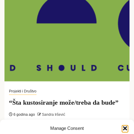
Projekti i Društvo
“Šta kustosiranje može/treba da bude”
6 godina ago
Sandra Iršević
Pod uticajem virusa Kovid-19 na umetničku
Manage Consent