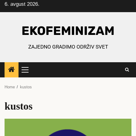
6. avgust 2026.
Skip
to
content
EKOFEMINIZAM
ZAJEDNO GRADIMO ODRŽIV SVET
Primary
Menu
Home
kustos
kustos