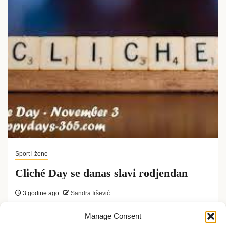
Sport i žene
Cliché Day se danas slavi rodjendan
3 godine ago
Sandra Iršević
Cliché Day se slavi svake godine 3. novembra širom
Manage Consent