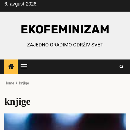
6. avgust 2026.
Skip
to
content
EKOFEMINIZAM
ZAJEDNO GRADIMO ODRŽIV SVET
Primary
Menu
Home
knjige
knjige