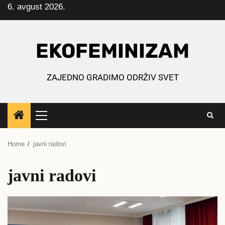
6. avgust 2026.
Skip
to
content
EKOFEMINIZAM
ZAJEDNO GRADIMO ODRŽIV SVET
Primary
Menu
Home
javni radovi
javni radovi