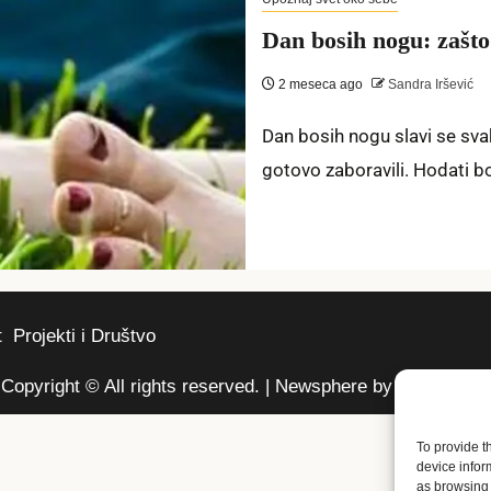
Dan bosih nogu: zašto 
2 meseca ago
Sandra Iršević
Dan bosih nogu slavi se sva
gotovo zaboravili. Hodati b
t
Projekti i Društvo
Copyright © All rights reserved.
|
Newsphere
by AF themes.
To provide t
device infor
as browsing 