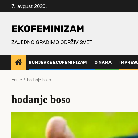
Skip
7. avgust 2026.
to
content
EKOFEMINIZAM
ZAJEDNO GRADIMO ODRŽIV SVET
BUNJEVKE ECOFEMINIZAM
O NAMA
IMPRES
Home
hodanje boso
hodanje boso